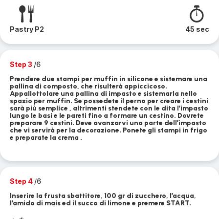
Pastry P2
45 sec
Step 3
/6
Prendere due stampi per muffin in silicone e sistemare una
pallina di composto, che risulterà appiccicoso.
Appallottolare una pallina di impasto e sistemarla nello
spazio per muffin. Se possedete il perno per creare i cestini
sarà più semplice , altrimenti stendete con le dita l’impasto
lungo le basi e le pareti fino a formare un cestino. Dovrete
preparare 9 cestini. Deve avanzarvi una parte dell’impasto
che vi servirà per la decorazione. Ponete gli stampi in frigo
e preparate la crema .
Step 4
/6
Inserire la frusta sbattitore, 100 gr di zucchero, l’acqua,
l’amido di mais ed il succo di limone e premere START.