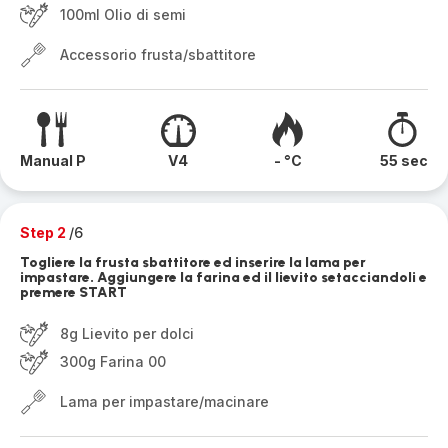
100ml Olio di semi
Accessorio frusta/sbattitore
Manual P
V4
- °C
55 sec
Step 2
/6
Togliere la frusta sbattitore ed inserire la lama per
impastare. Aggiungere la farina ed il lievito setacciandoli e
premere START
8g Lievito per dolci
300g Farina 00
Lama per impastare/macinare