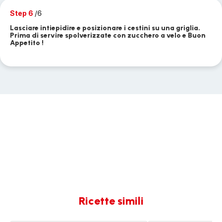
Step 6
/6
Lasciare intiepidire e posizionare i cestini su una griglia.
Prima di servire spolverizzate con zucchero a velo e Buon
Appetito !
Ricette simili