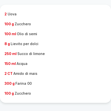
gamma
completa
-
2
Uova
100 g
Zucchero
100 ml
Olio di semi
8 g
Lievito per dolci
250 ml
Succo di limone
150 ml
Acqua
2 CT
Amido di mais
300 g
Farina 00
100 g
Zucchero