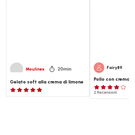
Gelato
Pollo
soft
con
alla
crema
crema
di
di
limone
limone
Fairy89
20min
Moulinex
Pollo con crema d
Gelato soft alla crema di limone
Recensione
2 Recensioni
Recensione
di
di
quattro
cinque
stelle
stelle
(media)
(media)