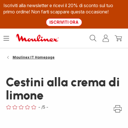
Iscriviti alla newsletter e ricevi il 20% di sconto sul tuo
primo ordine! Non farti scappare questa occasione!
ISCRIVITI ORA
Homepage
Apri
Il
Il
Moulinex
il
mio
mio
menù
account
carrel
Moulinex IT Homepage
Cestini alla crema di
limone
-
/5
-
ratings.0