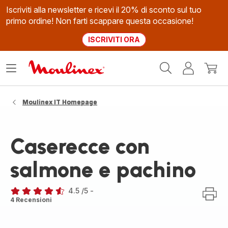
Iscriviti alla newsletter e ricevi il 20% di sconto sul tuo
primo ordine! Non farti scappare questa occasione!
ISCRIVITI ORA
Homepage
Apri
Il
Il
Moulinex
il
mio
mio
menù
account
carrel
Moulinex IT Homepage
Caserecce con
salmone e pachino
4.5
/5
-
ratings.4.5
4 Recensioni