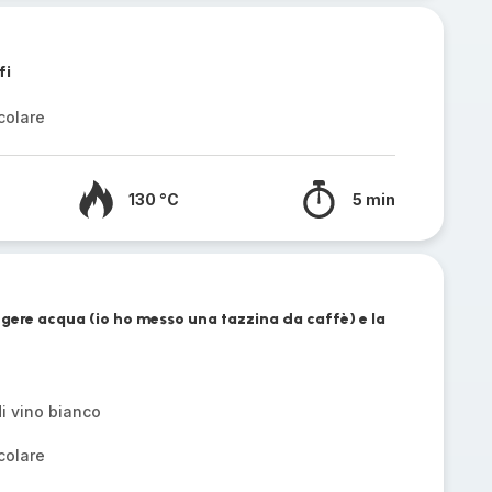
fi
colare
130 °C
5 min
ngere acqua (io ho messo una tazzina da caffè) e la
di vino bianco
colare