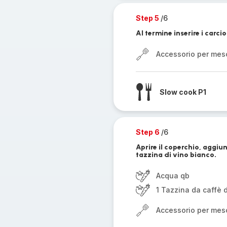
Step 5
/6
Al termine inserire i carcio
Accessorio per mes
Slow cook P1
Step 6
/6
Aprire il coperchio, aggiu
tazzina di vino bianco.
Acqua qb
1 Tazzina da caffè 
Accessorio per mes