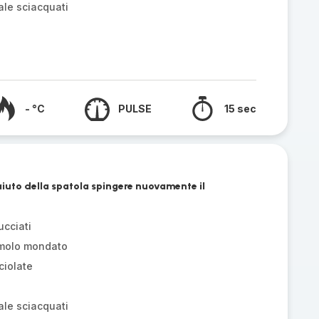
ale sciacquati
- °C
PULSE
15 sec
l'aiuto della spatola spingere nuovamente il
ucciati
emolo mondato
ciolate
ale sciacquati