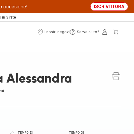
sta occasione!
ISCRIVITI ORA
in 3 rate
I nostri negozi
Serve aiuto?
I
Serve
Il
Il
nostri
aiuto?
mio
mio
negozi
account
carrell
la Alessandra
oni
TEMPO DI
TEMPO DI