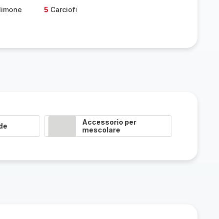
 limone
5
Carciofi
Accessorio per
de
mescolare