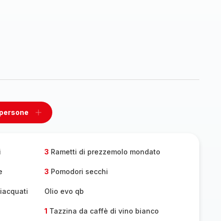
 persone
ovi
Aggiungi
un
one
persone
i
3
Rametti di prezzemolo mondato
e
3
Pomodori secchi
ciacquati
Olio evo qb
1
Tazzina da caffè di vino bianco