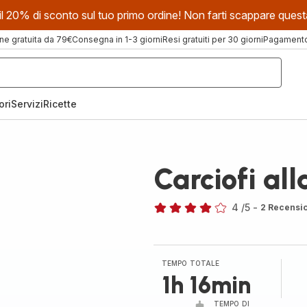
evi il 20% di sconto sul tuo primo ordine! Non farti scappare que
ne gratuita da 79€
Consegna in 1-3 giorni
Resi gratuiti per 30 giorni
Pagamento 
ori
Servizi
Ricette
Carciofi al
4
/5
-
2 Recensi
Recensione
di
quattro
stelle
TEMPO TOTALE
(media)
1h 16min
TEMPO DI