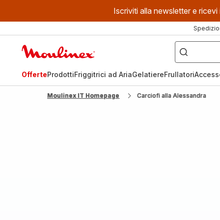
Iscriviti alla newsletter e ric
Spedizio
Cosa
stai
Homepage
cercando?
Moulinex
Offerte
Prodotti
Friggitrici ad Aria
Gelatiere
Frullatori
Access
Moulinex IT Homepage
Carciofi alla Alessandra