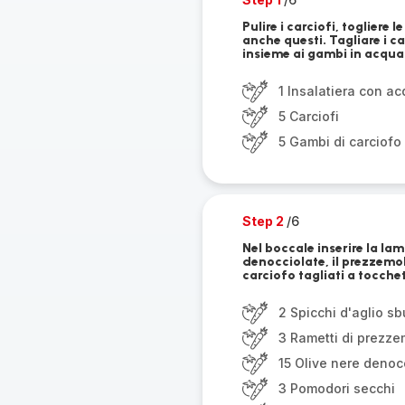
Pulire i carciofi, togliere 
anche questi. Tagliare i ca
insieme ai gambi in acqua
1 Insalatiera con a
5 Carciofi
5 Gambi di carciofo
Step 2
/6
Nel boccale inserire la lam
denocciolate, il prezzemol
carciofo tagliati a tocchet
2 Spicchi d'aglio sb
3 Rametti di prezz
15 Olive nere denoc
3 Pomodori secchi