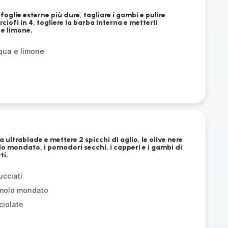
le foglie esterne più dure, tagliare i gambi e pulire
rciofi in 4, togliere la barba interna e metterli
 e limone.
cqua e limone
a ultrablade e mettere 2 spicchi di aglio, le olive nere
o mondato, i pomodori secchi, i capperi e i gambi di
ti.
ucciati
emolo mondato
ciolate