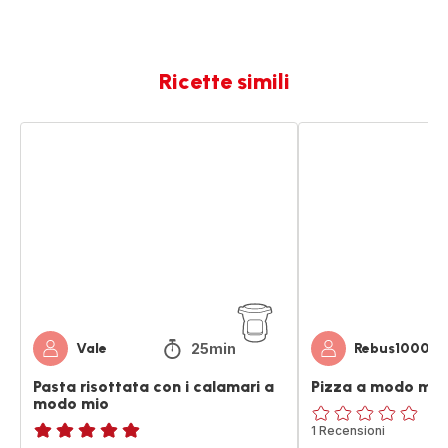
Ricette simili
Pasta
Pizza
risottata
a
con
modo
i
mio
calamari
a
modo
mio
25min
Vale
Rebus1000
Pasta risottata con i calamari a
Pizza a modo mio
modo mio
ratings.0
1 Recensioni