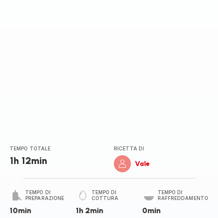
stelle
(media)
TEMPO TOTALE
RICETTA DI
1h 12min
Vale
TEMPO DI
TEMPO DI
TEMPO DI
PREPARAZIONE
COTTURA
RAFFREDDAMENTO
10min
1h 2min
0min