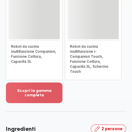
Robot da cucina
Robot da cucina
multifunzione Companion,
multifunzione i-
Funzione Cottura,
Companion Touch,
Capacità 3L
Funzione Cottura,
Capacità 3L, Schermo
Touch
Scopri la gamma
completa
Visualizza
più
dettagli
-
Scopri
Ingredienti
2 persone
la