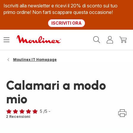
Iscriviti alla newsletter e ricevi il 20% di sconto sul tuo
primo ordine! Non farti scappare questa occasione!
ISCRIVITI ORA
Homepage
Apri
Il
Il
Moulinex
il
mio
mio
menù
account
carrel
Moulinex IT Homepage
Calamari a modo
mio
5
/5
-
Recensione
2 Recensioni
di
cinque