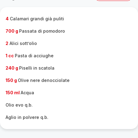
gamma
completa
-
4
Calamari grandi già puliti
700 g
Passata di pomodoro
2
Alici sott’olio
1 cc
Pasta di acciughe
240 g
Piselli in scatola
150 g
Olive nere denocciolate
150 ml
Acqua
Olio evo q.b.
Aglio in polvere q.b.