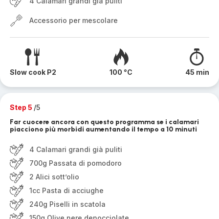
4 Calamari grandi già puliti
Accessorio per mescolare
Slow cook P2
100 °C
45 min
Step 5
/5
Far cuocere ancora con questo programma se i calamari
piacciono più morbidi aumentando il tempo a 10 minuti
4 Calamari grandi già puliti
700g Passata di pomodoro
2 Alici sott’olio
1cc Pasta di acciughe
240g Piselli in scatola
150g Olive nere denocciolate