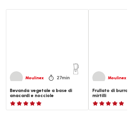
Bevanda
Frullato
vegetale
di
a
burro
base
di
di
arachidi
anacardi
e
e
mirtilli
nocciole
27min
Moulinex
Moulinex
Bevanda vegetale a base di
Frullato di burro d
anacardi e nocciole
mirtilli
ratings.NaN
ratings.NaN