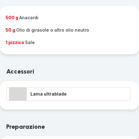
gamma
completa
-
500 g
Anacardi
50 g
Olio di girasole o altro olio neutro
1 pizzico
Sale
Accessori
Lama ultrablade
Preparazione