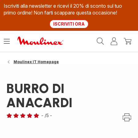
Iscriviti alla newsletter e ricevi il 20% di sconto sul tuo
primo ordine! Non farti scappare questa occasione!
ISCRIVITI ORA
Homepage
Apri
Il
Il
Moulinex
il
mio
mio
menù
account
carrel
Moulinex IT Homepage
BURRO DI
ANACARDI
-
/5
-
Recensione
di
cinque