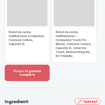
Robot da cucina
Robot da cucina
multifunzione Companion,
multifunzione i-
Funzione Cottura,
Companion Touch Pro
Capacità 3L
(Black), Funzione Cottura,
Capacità 3L, Schermo
Touch, Bilancia Integrata,
Kit Tritatutto
Scopri la gamma
completa
Visualizza
più
dettagli
-
Scopri
Ingredienti
1 pezzo/i
la