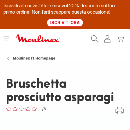
Iscriviti alla newsletter e ricevi il 20% di sconto sul tuo
primo ordine! Non farti scappare questa occasione!
ISCRIVITI ORA
Homepage
Apri
Il
Il
Moulinex
il
mio
mio
menù
account
carrel
Moulinex IT Homepage
Bruschetta
prosciutto asparagi
-
/5
-
ratings.0