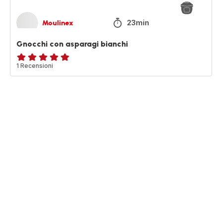
23min
Moulinex
Gnocchi con asparagi bianchi
Recensione
1 Recensioni
di
cinque
stelle
(media)