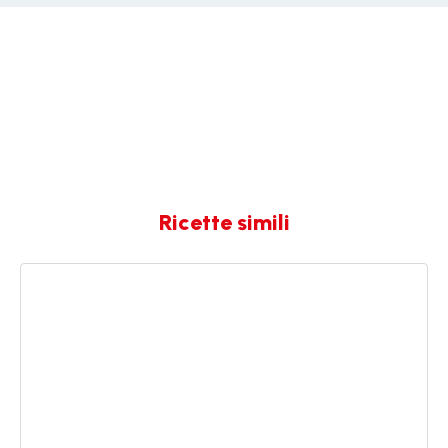
Ricette simili
Gnocchi
con
asparagi
bianchi