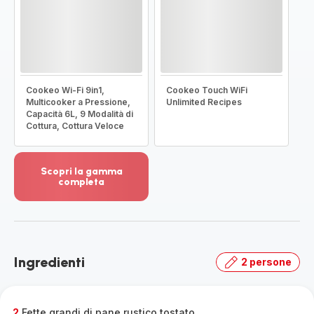
Cookeo Wi-Fi 9in1,
Cookeo Touch WiFi
Multicooker a Pressione,
Unlimited Recipes
Capacità 6L, 9 Modalità di
Cottura, Cottura Veloce
Scopri la gamma
completa
Visualizza
più
dettagli
-
Scopri
Ingredienti
2 persone
la
gamma
completa
-
2
Fette grandi di pane rustico tostato