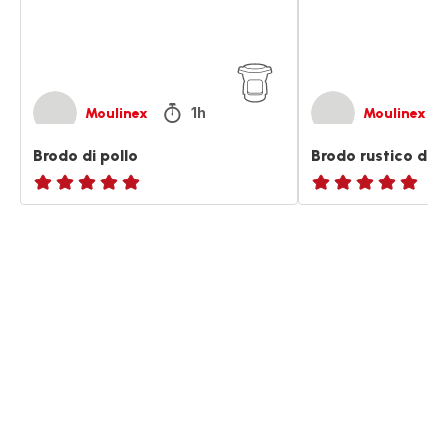
1h
Moulinex
Moulinex
Brodo di pollo
Brodo rustico di p
ratings.NaN
ratings.NaN