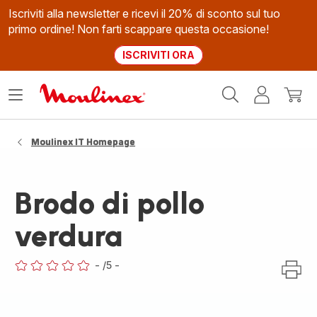
Iscriviti alla newsletter e ricevi il 20% di sconto sul tuo
primo ordine! Non farti scappare questa occasione!
ISCRIVITI ORA
Homepage
Apri
Il
Il
Moulinex
il
mio
mio
menù
account
carrel
Moulinex IT Homepage
Brodo di pollo
verdura
-
/5
-
ratings.0