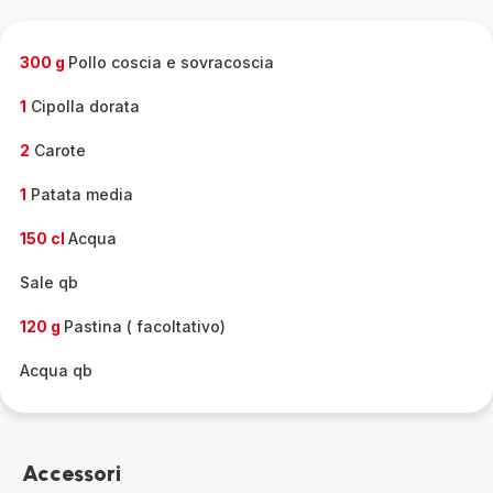
gamma
completa
-
300 g
Pollo coscia e sovracoscia
1
Cipolla dorata
2
Carote
1
Patata media
150 cl
Acqua
Sale qb
120 g
Pastina ( facoltativo)
Acqua qb
Accessori