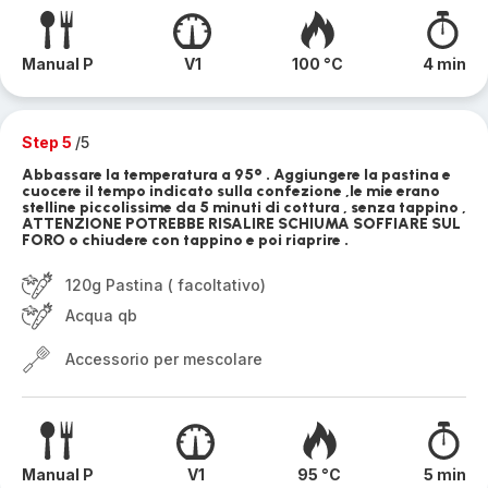
Manual P
V1
100 °C
4 min
Step 5
/5
Abbassare la temperatura a 95° . Aggiungere la pastina e
cuocere il tempo indicato sulla confezione ,le mie erano
stelline piccolissime da 5 minuti di cottura , senza tappino ,
ATTENZIONE POTREBBE RISALIRE SCHIUMA SOFFIARE SUL
FORO o chiudere con tappino e poi riaprire .
120g Pastina ( facoltativo)
Acqua qb
Accessorio per mescolare
Manual P
V1
95 °C
5 min