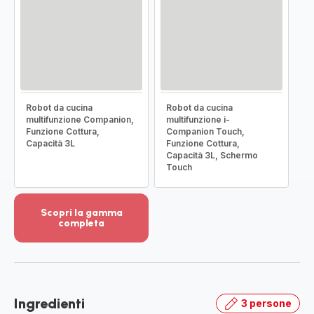
Robot da cucina
Robot da cucina
multifunzione Companion,
multifunzione i-
Funzione Cottura,
Companion Touch,
Capacità 3L
Funzione Cottura,
Capacità 3L, Schermo
Touch
Scopri la gamma
completa
Visualizza
più
dettagli
-
Scopri
Ingredienti
3 persone
la