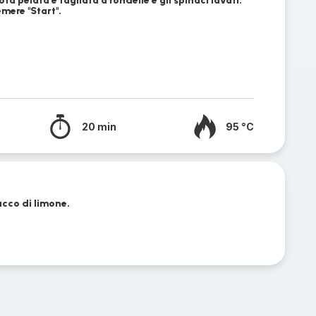
ta pelata e tagliata a rondelle e gli spinaci lavati.
emere "Start".
20 min
95 °C
ucco di limone.