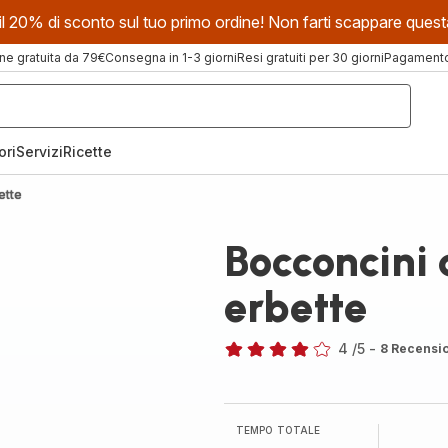
evi il 20% di sconto sul tuo primo ordine! Non farti scappare que
ne gratuita da 79€
Consegna in 1-3 giorni
Resi gratuiti per 30 giorni
Pagamento 
ori
Servizi
Ricette
ette
Bocconcini 
erbette
4
/5
-
8 Recensi
Recensione
di
quattro
stelle
TEMPO TOTALE
(media)