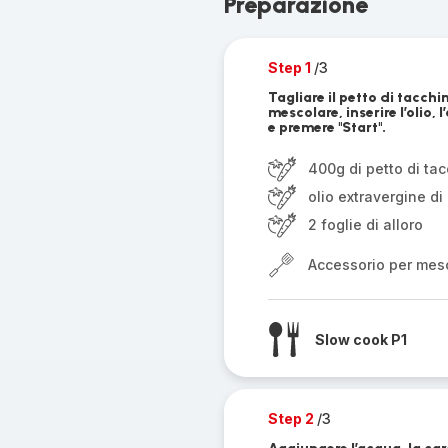
Preparazione
Step 1
/3
Tagliare il petto di tacchi
mescolare, inserire l’olio, 
e premere "Start".
400g di petto di ta
olio extravergine di 
2 foglie di alloro
Accessorio per mes
Slow cook P1
Step 2
/3