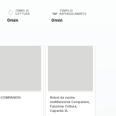
TEMPO DI
TEMPO DI
COTTURA
RAFFREDDAMENTO
0min
0min
I-COMPANION
Robot da cucina
multifunzione Companion,
Funzione Cottura,
Capacità 3L