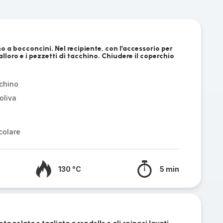
no a bocconcini. Nel recipiente, con l’accessorio per
l’alloro e i pezzetti di tacchino. Chiudere il coperchio
cchino
oliva
colare
130 °C
5 min