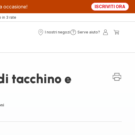
sta occasione!
ISCRIVITI ORA
in 3 rate
I nostri negozi
Serve aiuto?
I
Serve
Il
Il
nostri
aiuto?
mio
mio
negozi
account
carrell
di tacchino e
oni