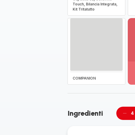
Touch, Bilancia Integrata,
Kit Tritatutto
Vi
pi
de
-
COMPANION
Sc
la
g
co
-
Ingredienti
4
Rimu
un
pers