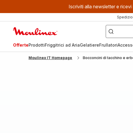
Iscriviti alla newsletter e ric
Spedizio
Cosa
stai
Homepage
cercando?
Moulinex
Offerte
Prodotti
Friggitrici ad Aria
Gelatiere
Frullatori
Access
Moulinex IT Homepage
Bocconcini di tacchino e erb