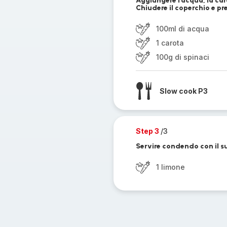
Aggiungere l’acqua, la caro
Chiudere il coperchio e pr
100ml di acqua
1 carota
100g di spinaci
Slow cook P3
Step 3
/3
Servire condendo con il s
1 limone