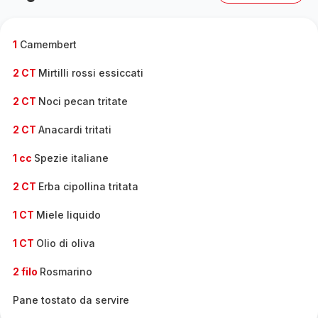
1
Camembert
2 CT
Mirtilli rossi essiccati
2 CT
Noci pecan tritate
2 CT
Anacardi tritati
1 cc
Spezie italiane
2 CT
Erba cipollina tritata
1 CT
Miele liquido
1 CT
Olio di oliva
2 filo
Rosmarino
Pane tostato da servire