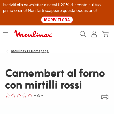
Iscriviti alla newsletter e ricevi il 20% di sconto sul tuo
primo ordine! Non farti scappare questa occasione!
ISCRIVITI ORA
Homepage
Apri
Il
Il
Moulinex
il
mio
mio
menù
account
carrel
Moulinex IT Homepage
Camembert al forno
con mirtilli rossi
-
/5
-
ratings.0