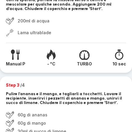
mescolare per qualche secondo. Aggiungere 200 ml
d'acqua. Chiudere il coperchio e premere ‘Start’.
200ml di acqua
Lama ultrablade
Manual P
- °C
TURBO
10 sec
Step 3
/4
Pulire l'ananas e il mango, e tagliarli a tocchetti. Lavare il
recipiente, inserirvi i pezzetti di ananas e mango, unirvi il
succo di limone. Chiudere il coperchio e premere ‘Start’.
60g di ananas
60g di mango
30ml di succo di limone