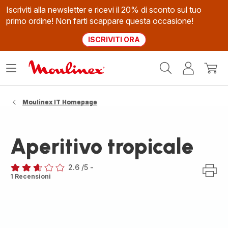
Iscriviti alla newsletter e ricevi il 20% di sconto sul tuo
primo ordine! Non farti scappare questa occasione!
ISCRIVITI ORA
Homepage
Apri
Il
Il
Moulinex
il
mio
mio
menù
account
carrel
Moulinex IT Homepage
Aperitivo tropicale
2.6
/5
-
ratings.2.6
1 Recensioni