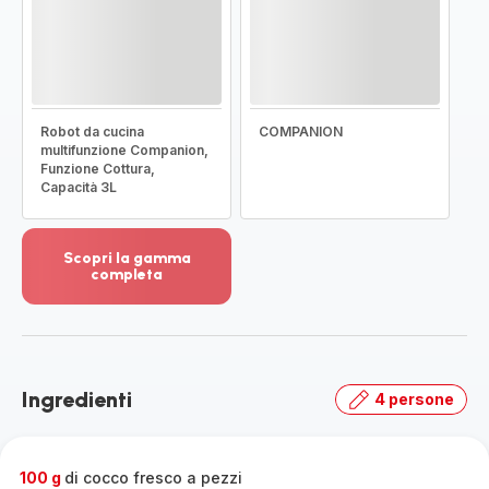
Robot da cucina
COMPANION
multifunzione Companion,
Funzione Cottura,
Capacità 3L
Scopri la gamma
completa
Visualizza
più
dettagli
-
Scopri
Ingredienti
4 persone
la
gamma
completa
-
100 g
di cocco fresco a pezzi