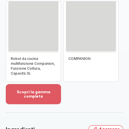
Robot da cucina
COMPANION
multifunzione Companion,
Funzione Cottura,
Capacità 3L
Scopri la gamma
completa
Visualizza
più
dettagli
-
Scopri