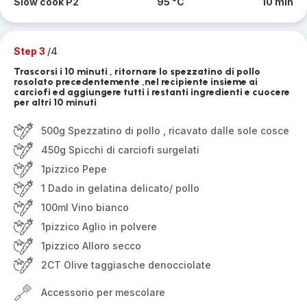
Slow cook P2
95 °C
10 min
Step 3
/4
Trascorsi i 10 minuti , ritornare lo spezzatino di pollo
rosolato precedentemente ,nel recipiente insieme ai
carciofi ed aggiungere tutti i restanti ingredienti e cuocere
per altri 10 minuti
500g Spezzatino di pollo , ricavato dalle sole cosce
450g Spicchi di carciofi surgelati
1pizzico Pepe
1 Dado in gelatina delicato/ pollo
100ml Vino bianco
1pizzico Aglio in polvere
1pizzico Alloro secco
2CT Olive taggiasche denocciolate
Accessorio per mescolare