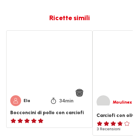
Ricette simili
Bocconcini
Carciofi
di
con
pollo
olive
con
carciofi
34min
Ela
Moulinex
Bocconcini di pollo con carciofi
Carciofi con olive
ratings.NaN
ratings.3.7
3 Recensioni