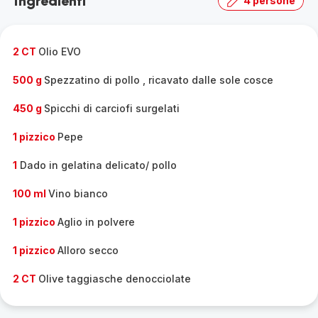
Ingredienti
4 persone
la
gamma
completa
-
2 CT
Olio EVO
500 g
Spezzatino di pollo , ricavato dalle sole cosce
450 g
Spicchi di carciofi surgelati
1 pizzico
Pepe
1
Dado in gelatina delicato/ pollo
100 ml
Vino bianco
1 pizzico
Aglio in polvere
1 pizzico
Alloro secco
2 CT
Olive taggiasche denocciolate