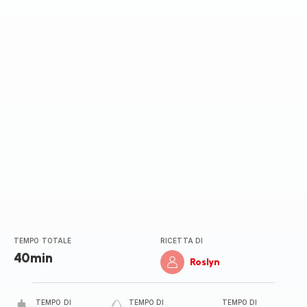
di
cinque
stelle
(media)
TEMPO TOTALE
RICETTA DI
40min
Roslyn
TEMPO DI
TEMPO DI
TEMPO DI