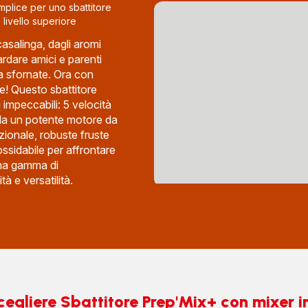
plice per uno sbattitore
 livello superiore
asalinga, dagli aromi
ardare amici e parenti
a sfornate. Ora con
e! Questo sbattitore
i impeccabili: 5 velocità
da un potente motore da
ionale, robuste fruste
ossidabile per affrontare
una gamma di
ità e versatilità.
cegliere Sbattitore Prep'Mix+ con mixer i