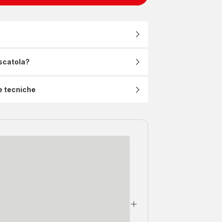
 scatola?
e tecniche