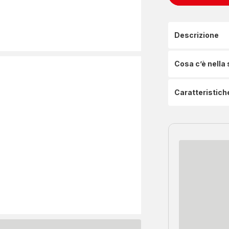
Descrizione
Cosa c’è nella
Caratteristich