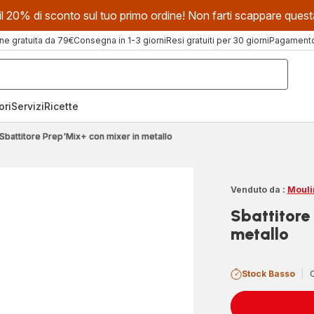
evi il 20% di sconto sul tuo primo ordine! Non farti scappare que
ne gratuita da 79€
Consegna in 1-3 giorni
Resi gratuiti per 30 giorni
Pagamento 
ori
Servizi
Ricette
Sbattitore Prep'Mix+ con mixer in metallo
Venduto da :
Mouli
Sbattitore
metallo
Stock Basso
|
C