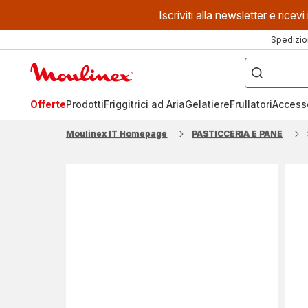
Iscriviti alla newsletter e ric
Spedizio
Cosa
stai
Homepage
cercando?
Moulinex
Offerte
Prodotti
Friggitrici ad Aria
Gelatiere
Frullatori
Access
Moulinex IT Homepage
PASTICCERIA E PANE