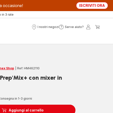
sta occasione!
ISCRIVITI ORA
in 3 rate
I nostri negozi
Serve aiuto?
I
Serve
Il
Il
nostri
aiuto?
mio
mio
negozi
account
carrell
nex Shop
|
Ref: HM462110
 Prep'Mix+ con mixer in
onsegna in 1-3 giorni
Aggiungi al carrello