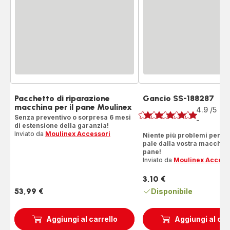
Pacchetto di riparazione
Gancio SS-188287
Voto
macchina per il pane Moulinex
4.9
/5
14
Senza preventivo o sorpresa 6 mesi
Re
-
ratings.4.9
di estensione della garanzia!
Inviato da
Moulinex Accessori
Niente più problemi per es
pale dalla vostra macchina
pane!
Inviato da
Moulinex Access
3,10 €
Prezzo
53,99 €
Disponibile
Prezzo
Aggiungi al carrello
Aggiungi al car