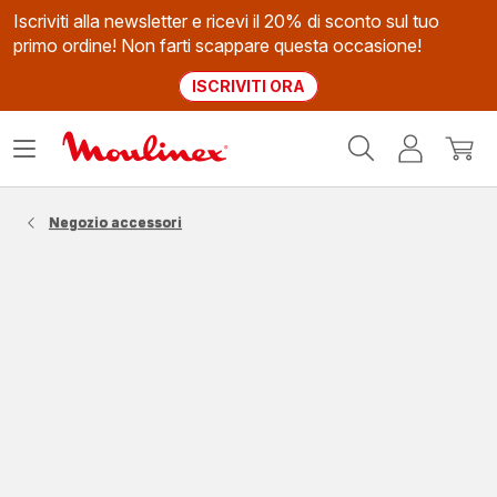
Iscriviti alla newsletter e ricevi il 20% di sconto sul tuo
primo ordine! Non farti scappare questa occasione!
ISCRIVITI ORA
Homepage
Apri
Il
Il
Moulinex
il
mio
mio
menù
account
carrel
Negozio accessori