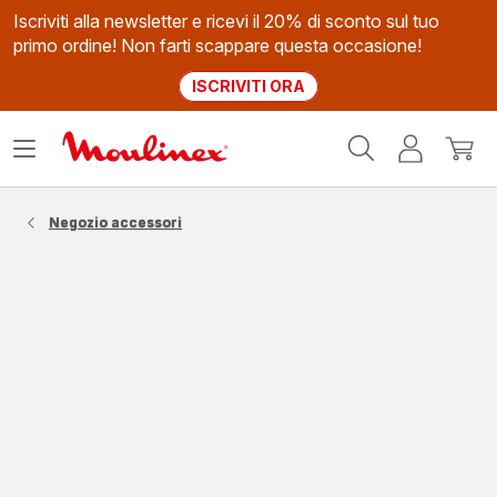
Iscriviti alla newsletter e ricevi il 20% di sconto sul tuo
primo ordine! Non farti scappare questa occasione!
ISCRIVITI ORA
Homepage
Apri
Il
Il
Moulinex
il
mio
mio
menù
account
carrel
Negozio accessori