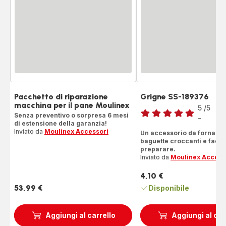
Pacchetto di riparazione
Grigne SS-189376
Voto
macchina per il pane Moulinex
5
/5
3
Senza preventivo o sorpresa 6 mesi
Re
-
Recensione
di estensione della garanzia!
Inviato da
Moulinex Accessori
di
Un accessorio da fornaio 
baguette croccanti e facili
cinque
preparare.
stelle
Inviato da
Moulinex Access
(media)
4,10 €
Prezzo
53,99 €
Disponibile
Prezzo
Aggiungi al carrello
Aggiungi al car