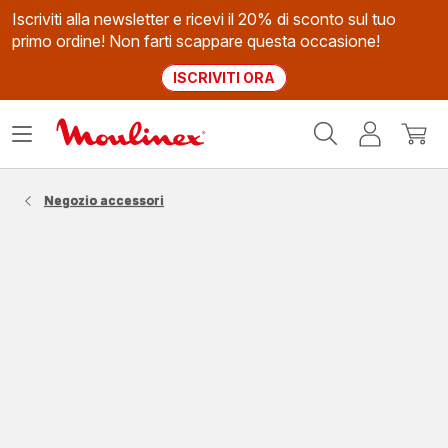
Iscriviti alla newsletter e ricevi il 20% di sconto sul tuo
primo ordine! Non farti scappare questa occasione!
ISCRIVITI ORA
Homepage
Apri
Il
Il
Moulinex
il
mio
mio
menù
account
carrel
Negozio accessori