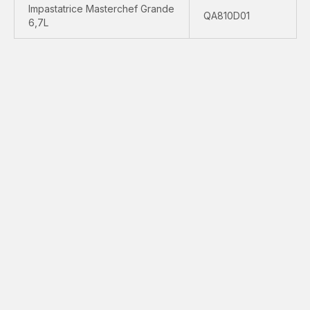
Impastatrice Masterchef Grande
QA810D01
6,7L