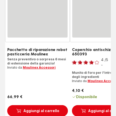
Pacchetto di riparazione robot
Coperchio antischizz
pasticceria Moulinex
650393
Voto
Senza preventivo o sorpresa 6 mesi
4
/5
2
di estensione della garanzia!
Re
-
Recensione
Inviato da
Moulinex Accessori
di
Munito di foro per l'introd
degli ingredienti
quattro
Inviato da
Moulinex Access
stelle
(media)
4,10 €
Prezzo
66,99 €
Disponibile
Prezzo
Aggiungi al carrello
Aggiungi al car