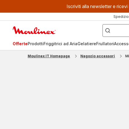
Iscriviti alla newsletter e ric
Spedizio
Cosa
stai
Homepage
cercando?
Moulinex
Offerte
Prodotti
Friggitrici ad Aria
Gelatiere
Frullatori
Access
Moulinex IT Homepage
Negozio accessori
M