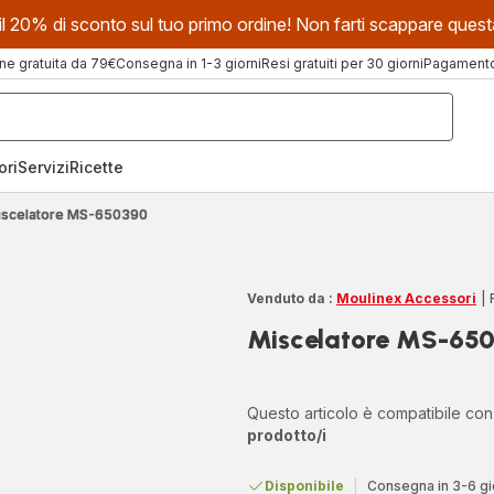
evi il 20% di sconto sul tuo primo ordine! Non farti scappare que
ne gratuita da 79€
Consegna in 1-3 giorni
Resi gratuiti per 30 giorni
Pagamento 
ori
Servizi
Ricette
iscelatore MS-650390
Venduto da :
Moulinex Accessori
|
Miscelatore MS-65
Questo articolo è compatibile co
prodotto/i
Disponibile
|
Consegna in 3-6 gi