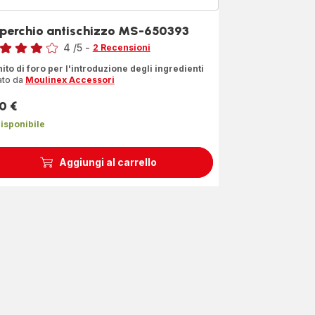
perchio antischizzo MS-650393
4
/5
-
2 Recensioni
ensione
ito di foro per l'introduzione degli ingredienti
ato da
Moulinex Accessori
ttro
le
0 €
zzo
dia)
isponibile
Aggiungi al carrello