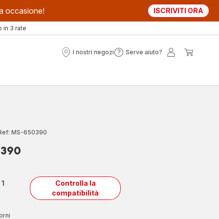
sta occasione!
ISCRIVITI ORA
in 3 rate
I nostri negozi
Serve aiuto?
I
Serve
Il
Il
nostri
aiuto?
mio
mio
negozi
account
carrell
Ref: MS-650390
0390
n
1
Controlla la
compatibilità
orni