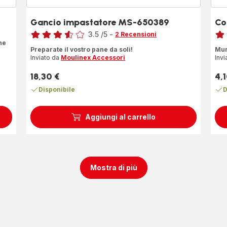
Gancio impastatore MS-650389
Co
Voto
Voto
3.5
/5
-
2 Recensioni
ne
ratings.3.5
Rec
Preparate il vostro pane da soli!
Mun
di
Inviato da
Moulinex Accessori
Invi
qua
stel
18,30 €
4,1
Prezzo
Pre
(me
Disponibile
D
Aggiungi al carrello
Mostra di più