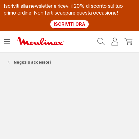
Iscriviti alla newsletter e ricevi il 20% di sconto sul tuo
primo ordine! Non farti scappare questa occasione!
ISCRIVITI ORA
Homepage
Apri
Il
Il
Moulinex
il
mio
mio
menù
account
carrel
Negozio accessori