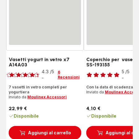
Vasetti yogurt in vetro x7
Coperchio per vasett
A14A03
SS-193155
Voto
Voto
4.3
/5
5
/5
6
3
Recensioni
Re
-
-
ratings.4.3
Recensione
di
7 vasetti in vetro completi per
Con la data di scadenza!
yogurtiera
Inviato da
Moulinex Access
cinque
Inviato da
Moulinex Accessori
stelle
(media)
22,99 €
4,10 €
Prezzo
Prezzo
Disponibile
Disponibile
Aggiungi al carrello
Aggiungi al car