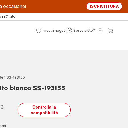
sta occasione!
ISCRIVITI ORA
in 3 rate
I nostri negozi
Serve aiuto?
I
Serve
Il
Il
nostri
aiuto?
mio
mio
negozi
account
carrell
Ref: SS-193155
tto bianco SS-193155
n
3
Controlla la
compatibilità
orni