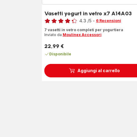
Vasetti yogurt in vetro x7 A14A03
Voto
4.3
/5
-
6 Recensioni
ratings.4.3
7 vasetti in vetro completi per yogurtiera
Inviato da
Moulinex Accessori
22,99 €
Prezzo
Disponibile
Aggiungi al carrello