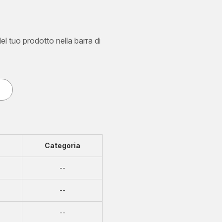
del tuo prodotto nella barra di
Categoria
Non
--
disponibile
Non
--
disponibile
Non
--
disponibile