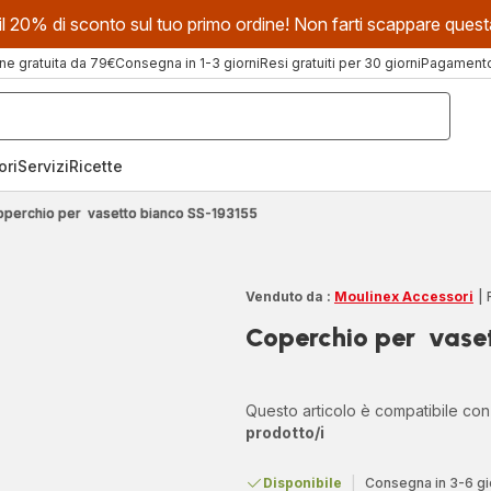
evi il 20% di sconto sul tuo primo ordine! Non farti scappare que
ne gratuita da 79€
Consegna in 1-3 giorni
Resi gratuiti per 30 giorni
Pagamento 
ori
Servizi
Ricette
operchio per vasetto bianco SS-193155
Venduto da :
Moulinex Accessori
|
Coperchio per vase
Questo articolo è compatibile co
prodotto/i
Disponibile
|
Consegna in 3-6 gi