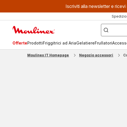
Iscriviti alla newsletter e ric
Spedizio
Cosa
stai
Homepage
cercando?
Moulinex
Offerte
Prodotti
Friggitrici ad Aria
Gelatiere
Frullatori
Access
Moulinex IT Homepage
Negozio accessori
C