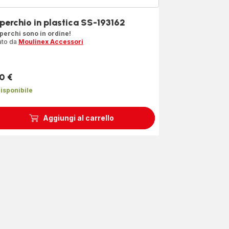
perchio in plastica SS-193162
operchi sono in ordine!
ato da
Moulinex Accessori
0 €
zzo
isponibile
Aggiungi al carrello