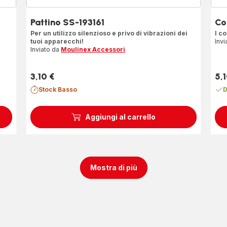
Pattino SS-193161
Co
Per un utilizzo silenzioso e privo di vibrazioni dei
I c
tuoi apparecchi!
Invi
Inviato da
Moulinex Accessori
3,10 €
5,1
Prezzo
Pre
Stock Basso
D
Aggiungi al carrello
Mostra di più