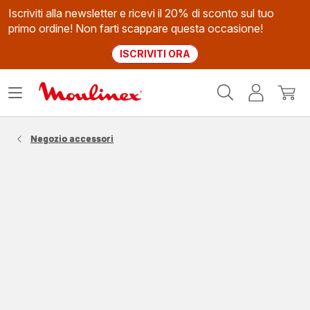
Iscriviti alla newsletter e ricevi il 20% di sconto sul tuo
primo ordine! Non farti scappare questa occasione!
ISCRIVITI ORA
Homepage
Apri
Il
Il
Moulinex
il
mio
mio
menù
account
carrel
Negozio accessori