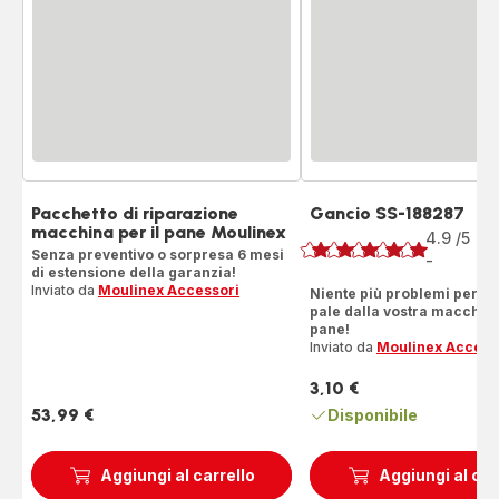
Pacchetto di riparazione
Gancio SS-188287
Voto
macchina per il pane Moulinex
4.9
/5
14
Senza preventivo o sorpresa 6 mesi
Re
-
ratings.4.9
di estensione della garanzia!
Inviato da
Moulinex Accessori
Niente più problemi per es
pale dalla vostra macchina
pane!
Inviato da
Moulinex Access
3,10 €
Prezzo
53,99 €
Disponibile
Prezzo
Aggiungi al carrello
Aggiungi al car