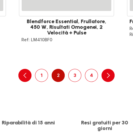
Blendforce Essential, Frullatore,
F
450 W, Risultati Omogenei, 2
R
Velocità + Pulse
R
Ref: LM410BF0
1
2
3
4
navigation.pagination.actions.prev
-
-
-
-
navigation.
navigation.pagination.a11y.page
navigation.pagination.a11y.page
navigation.pagination.a11y
navigation.paginati
Riparabilità di 15 anni
Resi gratuiti per 30
giorni