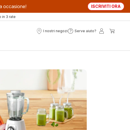
sta occasione!
ISCRIVITI ORA
in 3 rate
I nostri negozi
Serve aiuto?
I
Serve
Il
Il
nostri
aiuto?
mio
mio
negozi
account
carrell