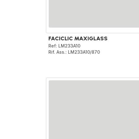
FACICLIC MAXIGLASS
Ref: LM233A10
Rif. Ass.: LM233A10/870