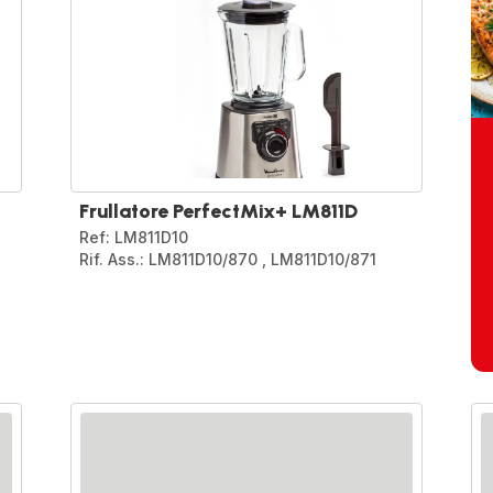
Frullatore PerfectMix+ LM811D
Ref: LM811D10
Rif. Ass.: LM811D10/870
,
LM811D10/871