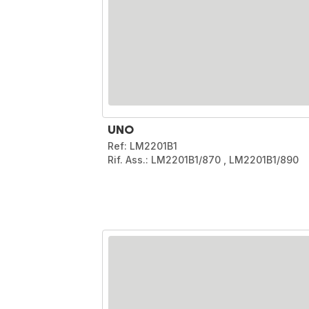
UNO
Ref: LM2201B1
Rif. Ass.: LM2201B1/870
,
LM2201B1/890