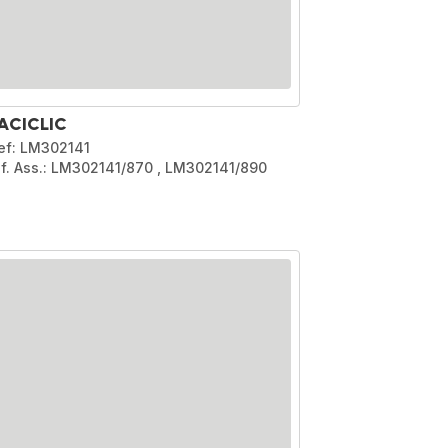
ACICLIC
ef: LM302141
if. Ass.: LM302141/870
,
LM302141/890