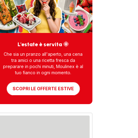
L'estate è servita 🌞
Che sia un pranzo all'aperto, una cena
tra amici o una ricetta fresca da
preparare in pochi minuti, Moulinex è al
tuo fianco in ogni momento.
SCOPRI LE OFFERTE ESTIVE