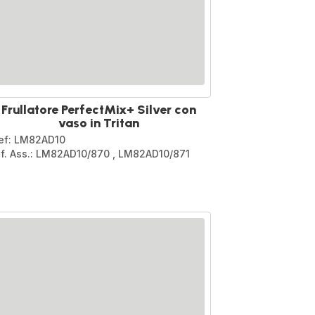
Frullatore PerfectMix+ Silver con
vaso in Tritan
ef: LM82AD10
if. Ass.: LM82AD10/870
,
LM82AD10/871