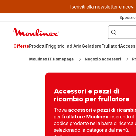
Iscriviti alla newsletter e ric
Spedizio
Cosa
stai
Homepage
cercando?
Moulinex
Offerte
Prodotti
Friggitrici ad Aria
Gelatiere
Frullatori
Access
Moulinex IT Homepage
Negozio accessori
P
Accessori e pezzi di
ricambio per frullatore
Trova
accessori
e
pezzi di ricambi
per
frullatore Moulinex
inserendo il
codice prodotto nella barra di ricerca 
selezionado la categoria dal menù.