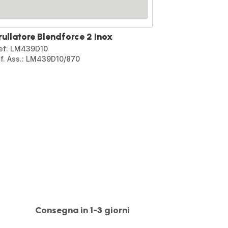
rullatore Blendforce 2 Inox
ef: LM439D10
if. Ass.: LM439D10/870
pagination.actions.next
.page
on.a11y.page
Consegna in 1-3 giorni