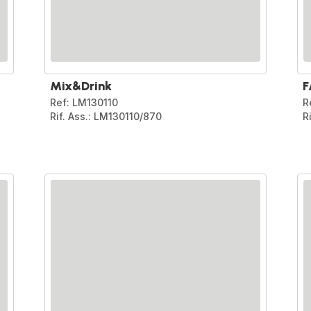
Mix&Drink
F
Ref: LM130110
R
Rif. Ass.: LM130110/870
R