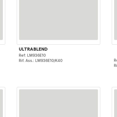
ULTRABLEND
Ref: LM936E10
R
Rif. Ass.: LM936E10/K40
R