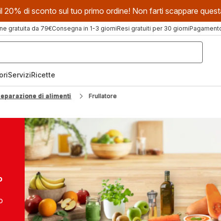
evi il 20% di sconto sul tuo primo ordine! Non farti scappare que
ne gratuita da 79€
Consegna in 1-3 giorni
Resi gratuiti per 30 giorni
Pagamento 
ori
Servizi
Ricette
reparazione di alimenti
Frullatore
o
o