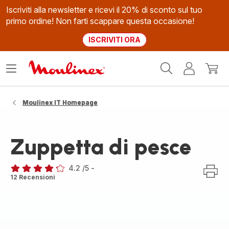
Iscriviti alla newsletter e ricevi il 20% di sconto sul tuo
primo ordine! Non farti scappare questa occasione!
ISCRIVITI ORA
Homepage
Apri
Il
Il
Moulinex
il
mio
mio
menù
account
carrel
Moulinex IT Homepage
Zuppetta di pesce
4.2
/5
-
ratings.4.2
12 Recensioni