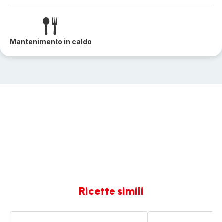
Mantenimento in caldo
Ricette simili
Zuppetta
Zuppetta