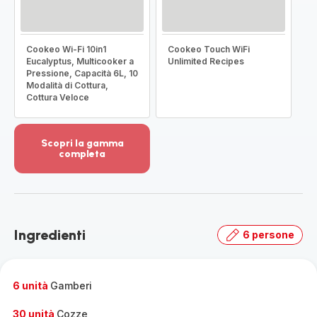
Cookeo Wi-Fi 10in1
Cookeo Touch WiFi
Eucalyptus, Multicooker a
Unlimited Recipes
Pressione, Capacità 6L, 10
Modalità di Cottura,
Cottura Veloce
Scopri la gamma
completa
Visualizza
più
dettagli
-
Scopri
Ingredienti
6 persone
la
gamma
completa
-
6 unità
Gamberi
30 unità
Cozze