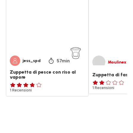
di
di
pesce
fasolari
con
riso
al
vapore
57min
jess_spd
Moulinex
Zuppetta di pesce con riso al
Zuppetta di fasol
vapore
Recensione
1 Recensioni
ratings.3.7
1 Recensioni
di
due
stelle
(media)