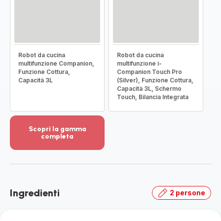
Robot da cucina
Robot da cucina
multifunzione Companion,
multifunzione i-
Funzione Cottura,
Companion Touch Pro
Capacità 3L
(Silver), Funzione Cottura,
Capacità 3L, Schermo
Touch, Bilancia Integrata
Scopri la gamma
completa
Visualizza
più
dettagli
-
Scopri
Ingredienti
2 persone
la
gamma
completa