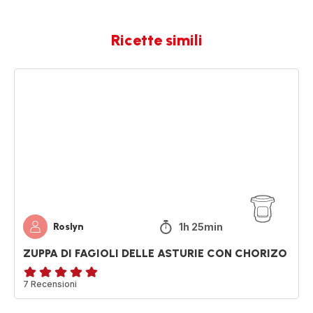
Ricette simili
ZUPPA
DI
FAGIOLI
DELLE
ASTURIE
CON
CHORIZO
1h 25min
Roslyn
ZUPPA DI FAGIOLI DELLE ASTURIE CON CHORIZO
Recensione
7 Recensioni
di
cinque