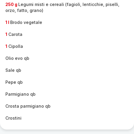
-
250 g
Legumi misti e cereali (fagioli, lenticchie, piselli,
orzo, fatto, grano)
1 l
Brodo vegetale
1
Carota
1
Cipolla
Olio evo qb
Sale qb
Pepe qb
Parmigiano qb
Crosta parmigiano qb
Crostini