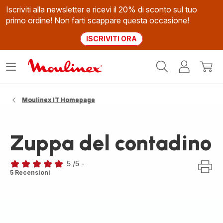
Iscriviti alla newsletter e ricevi il 20% di sconto sul tuo
primo ordine! Non farti scappare questa occasione!
ISCRIVITI ORA
Homepage
Apri
Il
Il
Moulinex
il
mio
mio
menù
account
carrel
Moulinex IT Homepage
Zuppa del contadino
5
/5
-
Recensione
5 Recensioni
di
cinque
stelle
(media)