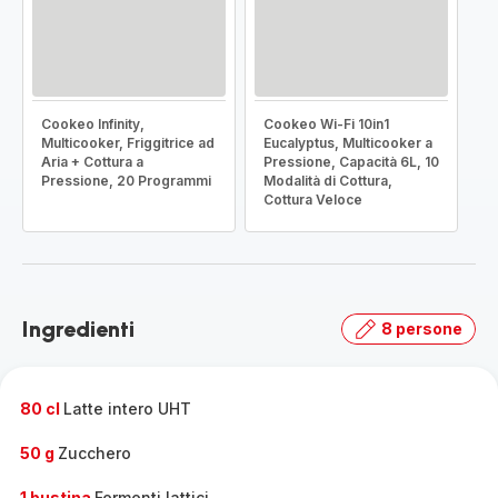
Cookeo Infinity,
Cookeo Wi-Fi 10in1
Multicooker, Friggitrice ad
Eucalyptus, Multicooker a
Aria + Cottura a
Pressione, Capacità 6L, 10
Pressione, 20 Programmi
Modalità di Cottura,
Cottura Veloce
Ingredienti
8 persone
80 cl
Latte intero UHT
50 g
Zucchero
1 bustina
Fermenti lattici