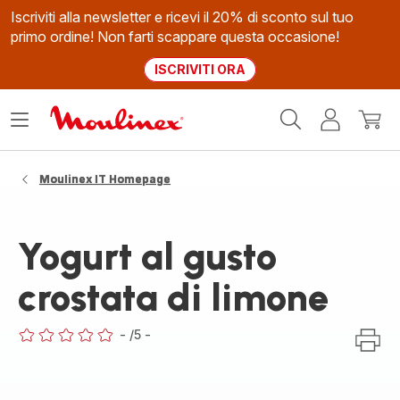
Iscriviti alla newsletter e ricevi il 20% di sconto sul tuo
primo ordine! Non farti scappare questa occasione!
ISCRIVITI ORA
Homepage
Apri
Il
Il
Moulinex
il
mio
mio
menù
account
carrel
Moulinex IT Homepage
Yogurt al gusto
crostata di limone
-
/5
-
ratings.0