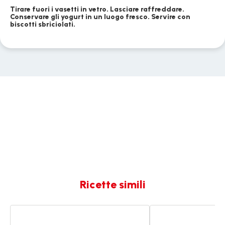
Tirare fuori i vasetti in vetro. Lasciare raffreddare.
Conservare gli yogurt in un luogo fresco. Servire con
biscotti sbriciolati.
Ricette simili
Crostata
Frozen
al
yogurt