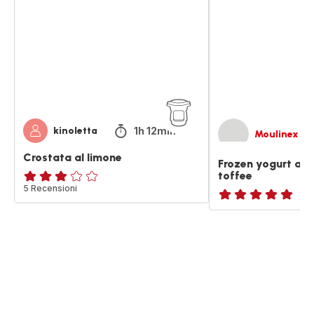
limone
al
gusto
sticky
toffee
1h 12min
kinoletta
Moulinex
Crostata al limone
Frozen yogurt al 
toffee
Recensione
5 Recensioni
di
Recensione
tre
di
stelle
cinque
(media)
stelle
(media)