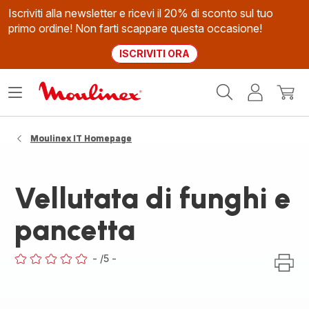
Iscriviti alla newsletter e ricevi il 20% di sconto sul tuo
primo ordine! Non farti scappare questa occasione!
ISCRIVITI ORA
Homepage
Apri
Il
Il
Moulinex
il
mio
mio
menù
account
carrel
Moulinex IT Homepage
Vellutata di funghi e
pancetta
-
/5
-
ratings.0