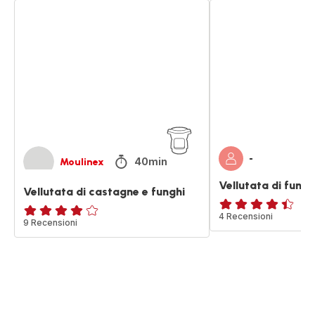
Vellutata
Vellutata
di
di
castagne
funghi
e
e
funghi
patate
-
40min
Moulinex
Vellutata di fungh
Vellutata di castagne e funghi
ratings.4.4
4 Recensioni
Recensione
9 Recensioni
di
quattro
stelle
(media)