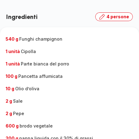
Ingredienti
4 persone
540 g
Funghi champignon
1 unità
Cipolla
1 unità
Parte bianca del porro
100 g
Pancetta affumicata
10 g
Olio d’oliva
2 g
Sale
2 g
Pepe
600 g
brodo vegetale
200 g
panna liquida con il 30% di grassi