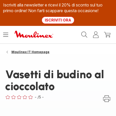
Iscriviti alla newsletter e ricevi il 20% di sconto sul tuo
primo ordine! Non farti scappare questa occasione!
ISCRIVITI ORA
Homepage
Apri
Il
Il
Moulinex
il
mio
mio
menù
account
carrel
Moulinex IT Homepage
Vasetti di budino al
cioccolato
-
/5
-
ratings.0