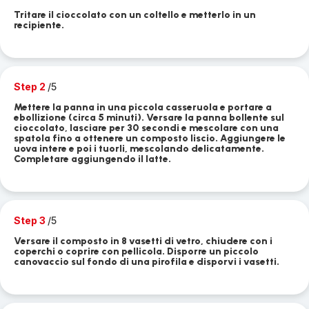
Tritare il cioccolato con un coltello e metterlo in un
recipiente.
Step 2
/5
Mettere la panna in una piccola casseruola e portare a
ebollizione (circa 5 minuti). Versare la panna bollente sul
cioccolato, lasciare per 30 secondi e mescolare con una
spatola fino a ottenere un composto liscio. Aggiungere le
uova intere e poi i tuorli, mescolando delicatamente.
Completare aggiungendo il latte.
Step 3
/5
Versare il composto in 8 vasetti di vetro, chiudere con i
coperchi o coprire con pellicola. Disporre un piccolo
canovaccio sul fondo di una pirofila e disporvi i vasetti.