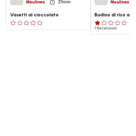
31min
Moulinex
Moulinex
Vasetti al cioccolato
Budino di riso al 
ratings.0
Recensione
1 Recensioni
di
una
stella
(media)