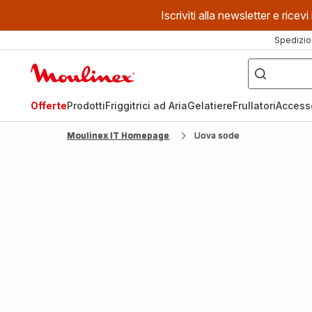
Iscriviti alla newsletter e ric
Spedizio
Cosa
stai
Homepage
cercando?
Moulinex
Offerte
Prodotti
Friggitrici ad Aria
Gelatiere
Frullatori
Access
Moulinex IT Homepage
Uova sode