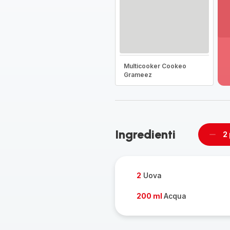
Vi
pi
de
Multicooker Cookeo
-
Grameez
Sc
la
g
co
-
Ingredienti
2
Rimu
un
pers
2
Uova
200 ml
Acqua