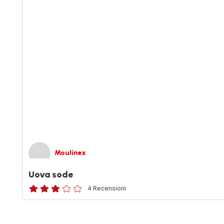
Moulinex
Uova sode
4 Recensioni
ratings.2.8