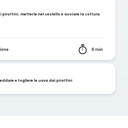
 pirottini, metterle nel cestello e avviare la cottura
sione
6 min
reddare e togliere le uova dai pirottini