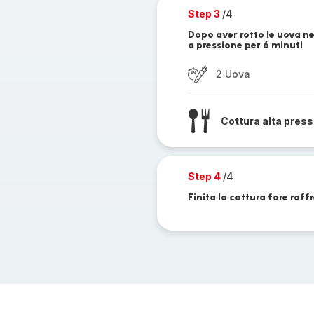
Step 3
/4
Dopo aver rotto le uova nei
a pressione per 6 minuti
2 Uova
Cottura alta pres
Step 4
/4
Finita la cottura fare raff