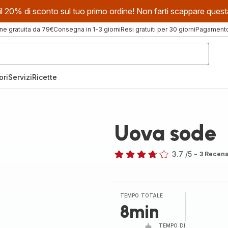
evi il 20% di sconto sul tuo primo ordine! Non farti scappare que
ne gratuita da 79€
Consegna in 1-3 giorni
Resi gratuiti per 30 giorni
Pagamento 
ori
Servizi
Ricette
Uova sode
3.7
/5
-
3 Recens
ratings.3.7
TEMPO TOTALE
8min
TEMPO DI