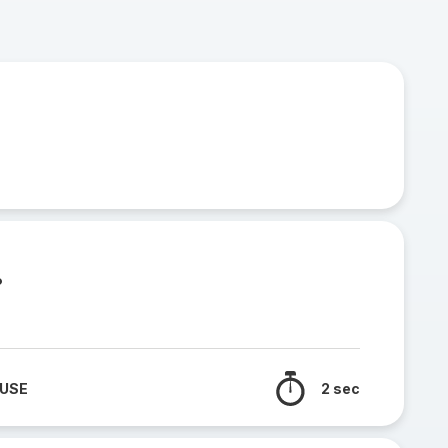
o
 USE
2 sec