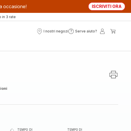
sta occasione!
ISCRIVITI ORA
in 3 rate
I nostri negozi
Serve aiuto?
I
Serve
Il
Il
nostri
aiuto?
mio
mio
negozi
account
carrell
ioni
TEMPO DI
TEMPO DI