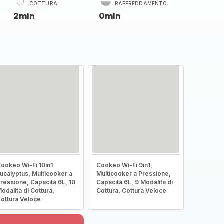
COTTURA
RAFFREDDAMENTO
2min
0min
ookeo Wi-Fi 10in1
Cookeo Wi-Fi 9in1,
ucalyptus, Multicooker a
Multicooker a Pressione,
ressione, Capacità 6L, 10
Capacità 6L, 9 Modalità di
odalità di Cottura,
Cottura, Cottura Veloce
ottura Veloce