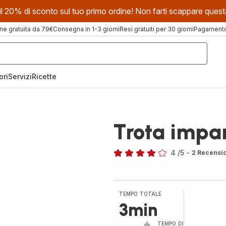
evi il 20% di sconto sul tuo primo ordine! Non farti scappare que
ne gratuita da 79€
Consegna in 1-3 giorni
Resi gratuiti per 30 giorni
Pagamento 
ori
Servizi
Ricette
Trota impa
4
/5
-
2 Recensi
Recensione
di
quattro
stelle
TEMPO TOTALE
(media)
3min
TEMPO DI