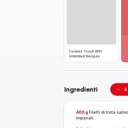
Vi
pi
de
Cookeo Touch WiFi
-
Unlimited Recipes
Sc
la
g
co
-
Ingredienti
4
Rimu
un
pers
400 g
Filetti di trota sal
impanati