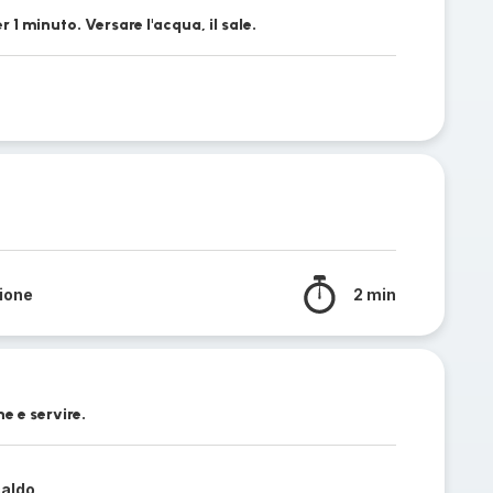
r 1 minuto. Versare l'acqua, il sale.
sione
2 min
e e servire.
caldo