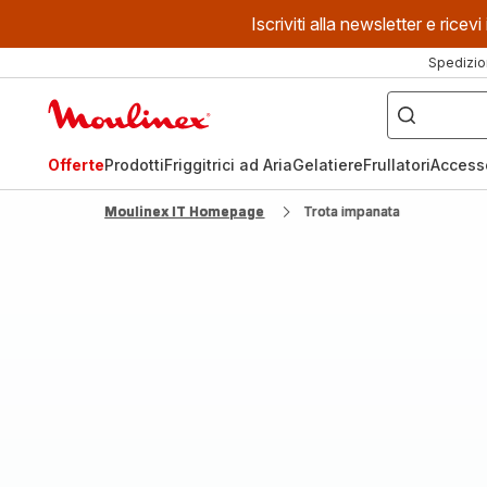
Iscriviti alla newsletter e ric
Spedizio
Cosa
stai
Homepage
cercando?
Moulinex
Offerte
Prodotti
Friggitrici ad Aria
Gelatiere
Frullatori
Access
Moulinex IT Homepage
Trota impanata