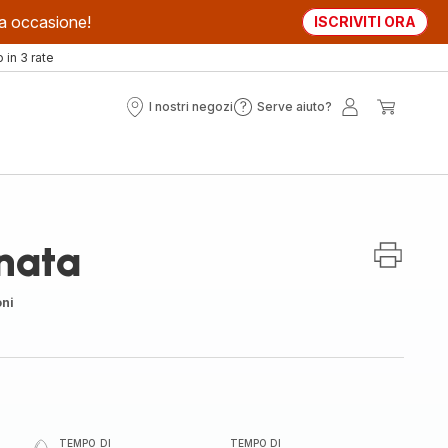
sta occasione!
ISCRIVITI ORA
in 3 rate
I nostri negozi
Serve aiuto?
I
Serve
Il
Il
nostri
aiuto?
mio
mio
negozi
account
carrell
nata
oni
TEMPO DI
TEMPO DI