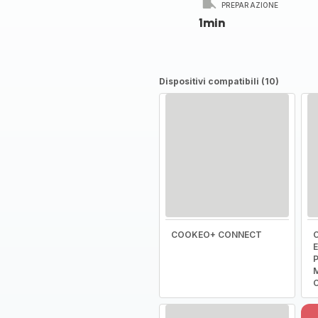
PREPARAZIONE
1min
Dispositivi compatibili (10)
COOKEO+ CONNECT
C
E
P
M
C