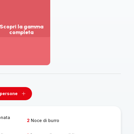
Scopri la gamma
completa
sualizza
ù
ttagli
opri
amma
mpleta
 persone
ovi
Aggiungi
un
one
persone
monata
2
Noce di burro