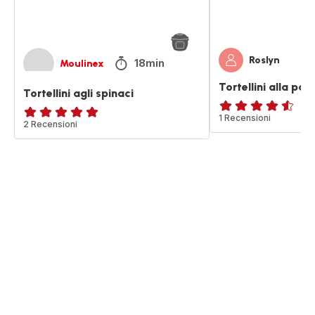
Roslyn
18min
Moulinex
Tortellini alla pap
Tortellini agli spinaci
ratings.4.5
1 Recensioni
Recensione
2 Recensioni
di
cinque
stelle
(media)