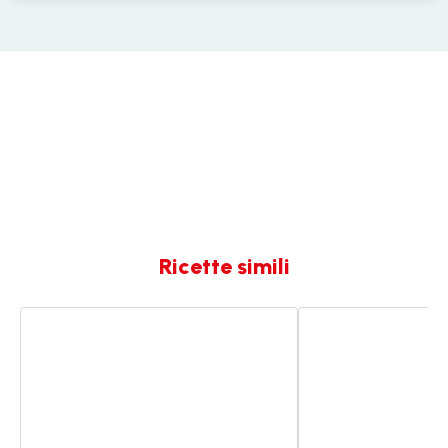
Ricette simili
Tortellini
Tortellini
agli
alla
spinaci
papalina