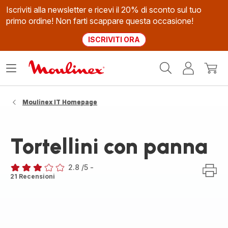
Iscriviti alla newsletter e ricevi il 20% di sconto sul tuo
primo ordine! Non farti scappare questa occasione!
ISCRIVITI ORA
Homepage
Apri
Il
Il
Moulinex
il
mio
mio
menù
account
carrel
Moulinex IT Homepage
Tortellini con panna
2.8
/5
-
ratings.2.8
21 Recensioni