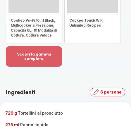
Cookeo Wi-Fi 10in1 Black,
Cookeo Touch WiFi
Multicooker a Pressione,
Unlimited Recipes
Capacità 6L, 10 Modalità di
Cottura, Cottura Veloce
Scopri la gamma
completa
Visualizza
più
dettagli
-
Scopri
Ingredienti
6 persone
la
gamma
completa
-
720 g
Tortellini al prosciutto
275 ml
Panna liquida