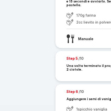
e 15 secondi e avviarlo. S
pastella.
170g farina
2cc lievito in polver
Manuale
Step 5
/10
Una volta terminato il pro
2 ciotole.
Step 6
/10
Aggiungere i semi di vanig
1spicchio vaniglia