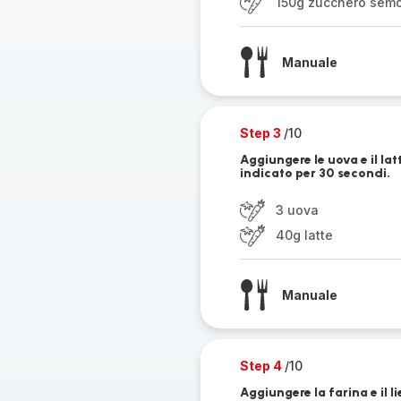
150g zucchero semo
Manuale
Step 3
/10
Aggiungere le uova e il l
indicato per 30 secondi.
3 uova
40g latte
Manuale
Step 4
/10
Aggiungere la farina e il 