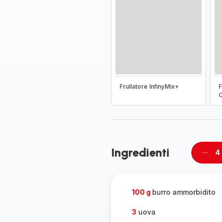
Frullatore InfinyMix+
F
Ingredienti
4
Rimu
un
pers
100 g
burro ammorbidito
3
uova