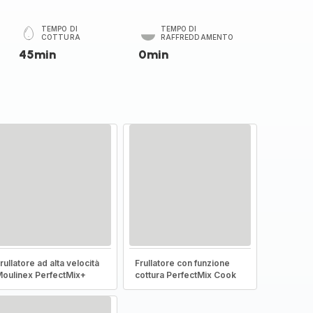
TEMPO DI
TEMPO DI
COTTURA
RAFFREDDAMENTO
45min
0min
rullatore ad alta velocità
Frullatore con funzione
oulinex PerfectMix+
cottura PerfectMix Cook