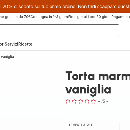
evi il 20% di sconto sul tuo primo ordine! Non farti scappare que
ne gratuita da 79€
Consegna in 1-3 giorni
Resi gratuiti per 30 giorni
Pagamento 
ori
Servizi
Ricette
vaniglia
Torta marm
vaniglia
-
/5
-
ratings.0
TEMPO TOTALE