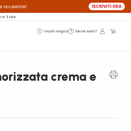
sta occasione!
ISCRIVITI ORA
in 3 rate
I nostri negozi
Serve aiuto?
I
Serve
Il
Il
nostri
aiuto?
mio
mio
negozi
account
carrell
orizzata crema e