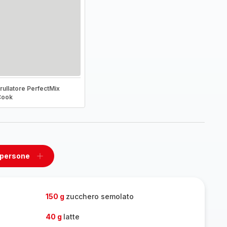
rullatore PerfectMix
Cook
 persone
ovi
Aggiungi
un
one
persone
150 g
zucchero semolato
40 g
latte