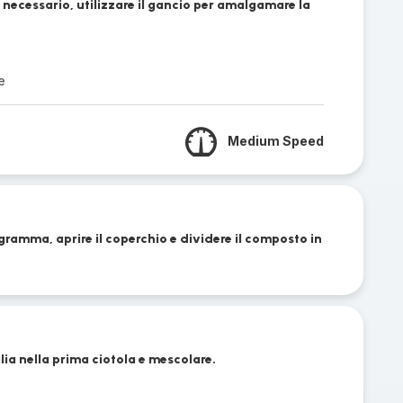
e necessario, utilizzare il gancio per amalgamare la
e
Medium Speed
gramma, aprire il coperchio e dividere il composto in
lia nella prima ciotola e mescolare.