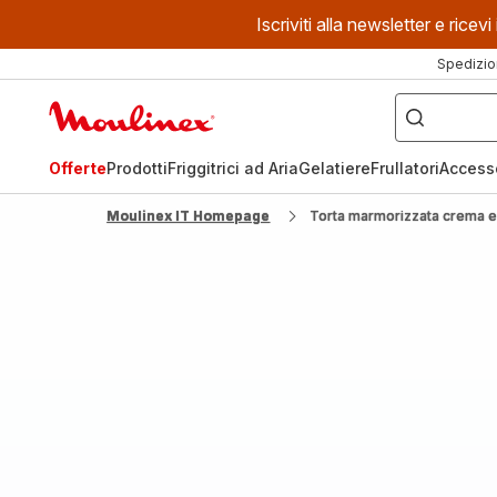
Iscriviti alla newsletter e ric
Spedizio
Cosa
stai
Homepage
cercando?
Moulinex
Offerte
Prodotti
Friggitrici ad Aria
Gelatiere
Frullatori
Access
Moulinex IT Homepage
Torta marmorizzata crema e 