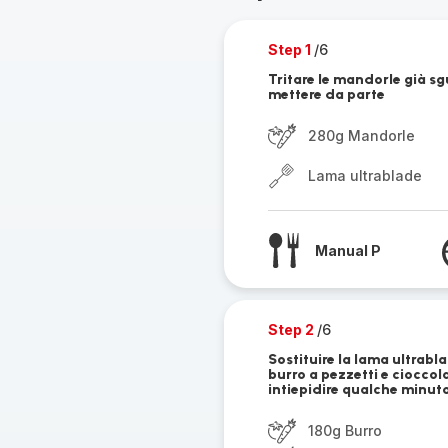
Step 1
/6
Tritare le mandorle già sg
mettere da parte
280g Mandorle
Lama ultrablade
Manual P
Step 2
/6
Sostituire la lama ultrabl
burro a pezzetti e cioccol
intiepidire qualche minut
180g Burro