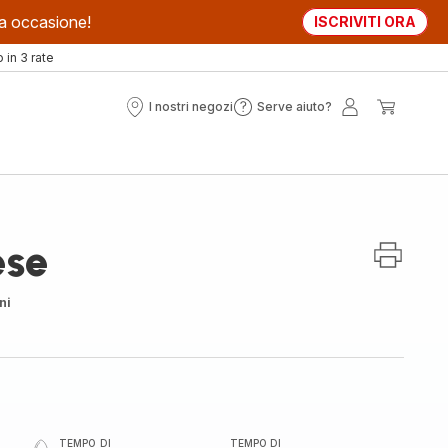
sta occasione!
ISCRIVITI ORA
in 3 rate
I nostri negozi
Serve aiuto?
I
Serve
Il
Il
nostri
aiuto?
mio
mio
negozi
account
carrell
ese
ni
TEMPO DI
TEMPO DI