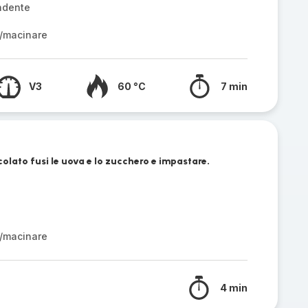
ndente
/macinare
V3
60 °C
7 min
olato fusi le uova e lo zucchero e impastare.
/macinare
4 min