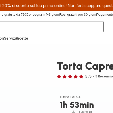
evi il 20% di sconto sul tuo primo ordine! Non farti scappare que
ne gratuita da 79€
Consegna in 1-3 giorni
Resi gratuiti per 30 giorni
Pagamento 
ori
Servizi
Ricette
Torta Capr
5
/5
-
5 Recensio
Recensione
di
cinque
stelle
TEMPO TOTALE
(media)
1h 53min
TEMPO DI