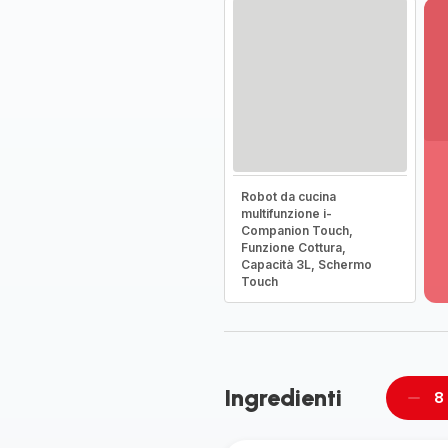
Vi
Robot da cucina
pi
multifunzione i-
de
Companion Touch,
-
Funzione Cottura,
Sc
Capacità 3L, Schermo
la
Touch
g
co
-
Ingredienti
8
Rimu
un
pers