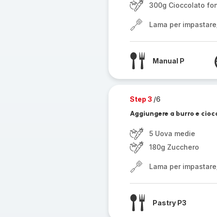
300g Cioccolato fo
Lama per impastare
Manual P
Step 3
/6
Aggiungere a burro e ciocc
5 Uova medie
180g Zucchero
Lama per impastare
Pastry P3