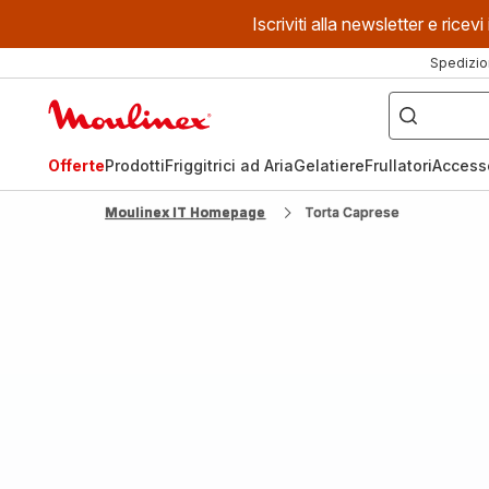
Iscriviti alla newsletter e ric
Spedizio
Cosa
stai
Homepage
cercando?
Moulinex
Offerte
Prodotti
Friggitrici ad Aria
Gelatiere
Frullatori
Access
Moulinex IT Homepage
Torta Caprese