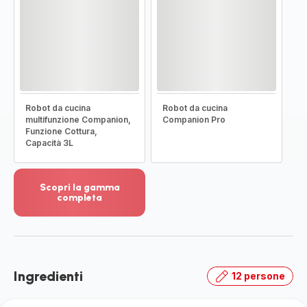
Robot da cucina
Robot da cucina
multifunzione Companion,
Companion Pro
Funzione Cottura,
Capacità 3L
Scopri la gamma
completa
Visualizza
più
dettagli
-
Scopri
Ingredienti
12 persone
la
gamma
completa