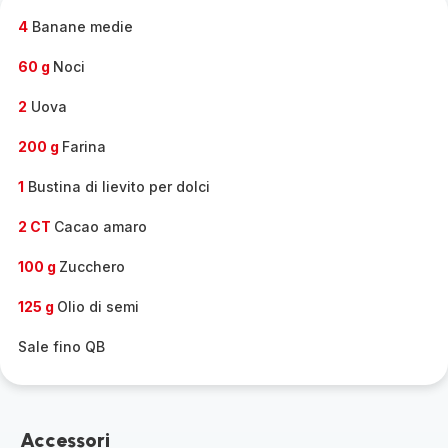
-
4
Banane medie
60 g
Noci
2
Uova
200 g
Farina
1
Bustina di lievito per dolci
2 CT
Cacao amaro
100 g
Zucchero
125 g
Olio di semi
Sale fino QB
Accessori