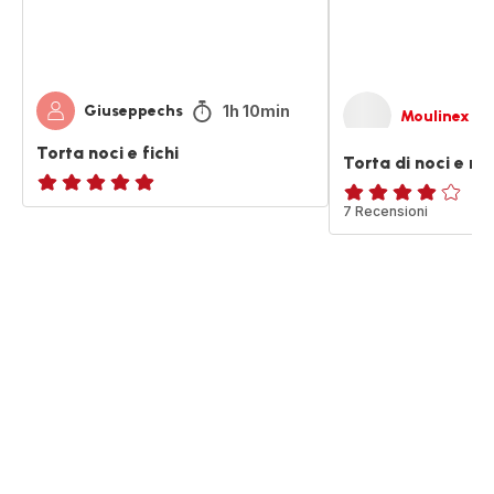
1h 10min
Giuseppechs
Moulinex
Torta noci e fichi
Torta di noci e me
ratings.NaN
Recensione
7 Recensioni
di
quattro
stelle
(media)