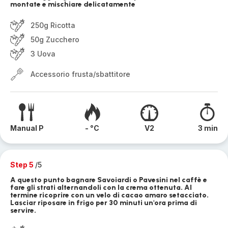
montate e mischiare delicatamente
250g Ricotta
50g Zucchero
3 Uova
Accessorio frusta/sbattitore
Manual P
- °C
V2
3 min
Step 5
/5
A questo punto bagnare Savoiardi o Pavesini nel caffè e
fare gli strati alternandoli con la crema ottenuta. Al
termine ricoprire con un velo di cacao amaro setacciato.
Lasciar riposare in frigo per 30 minuti un'ora prima di
servire.