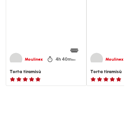
tiramisù
tiramisù
4h 40min
Moulinex
Moulinex
Torta tiramisù
Torta tiramisù
ratings.NaN
ratings.NaN