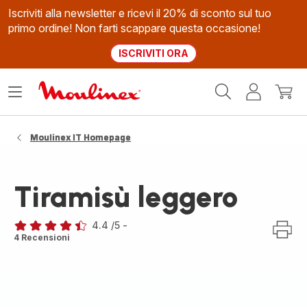
Iscriviti alla newsletter e ricevi il 20% di sconto sul tuo
primo ordine! Non farti scappare questa occasione!
ISCRIVITI ORA
Homepage
Apri
Il
Il
Moulinex
il
mio
mio
menù
account
carrel
Moulinex IT Homepage
Tiramisù leggero
4.4
/5
-
ratings.4.4
4 Recensioni