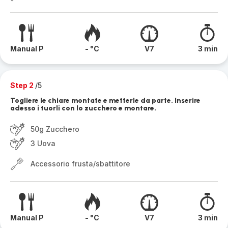
Manual P
- °C
V7
3 min
Step 2
/5
Togliere le chiare montate e metterle da parte. Inserire
adesso i tuorli con lo zucchero e montare.
50g Zucchero
3 Uova
Accessorio frusta/sbattitore
Manual P
- °C
V7
3 min