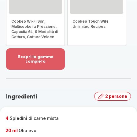
Cookeo Wi-Fi 9in1,
Cookeo Touch WiFi
Multicooker a Pressione,
Unlimited Recipes
Capacità 6L, 9 Modalità di
Cottura, Cottura Veloce
Scopri la gamma
completa
Visualizza
più
dettagli
-
Scopri
Ingredienti
2 persone
la
gamma
completa
-
4
Spiedini di carne mista
20 ml
Olio evo