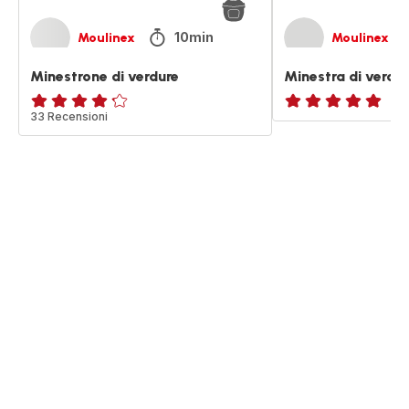
10min
Moulinex
Moulinex
Minestrone di verdure
Minestra di verdur
ratings.4.2
33 Recensioni
ratings.NaN