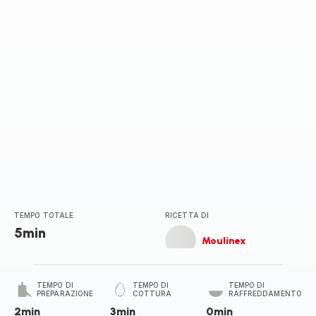
stelle
(media)
TEMPO TOTALE
RICETTA DI
5min
Moulinex
TEMPO DI
TEMPO DI
TEMPO DI
PREPARAZIONE
COTTURA
RAFFREDDAMENTO
2min
3min
0min