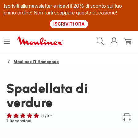
Iscriviti alla newsletter e ricevi il 20% di sconto sul tuo
primo ordine! Non farti scappare questa occasione!
ISCRIVITI ORA
Homepage
Apri
Il
Il
Moulinex
il
mio
mio
menù
account
carrel
Moulinex IT Homepage
Spadellata di
verdure
5
/5
-
Recensione
7 Recensioni
di
cinque