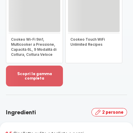
Cookeo Wi-Fi 9in1,
Cookeo Touch WiFi
Multicooker a Pressione,
Unlimited Recipes
Capacità 6L, 9 Modalità di
Cottura, Cottura Veloce
Scopri la gamma
completa
Visualizza
più
dettagli
-
Scopri
Ingredienti
2 persone
la
gamma
completa
-