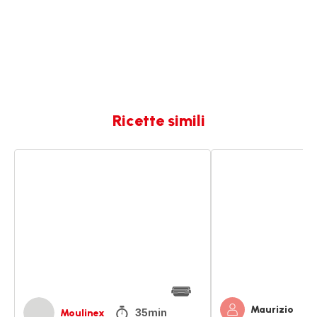
Ricette simili
Sandwich
Minestra
di
di
salsicce
verdure
e
e
verdure
salsiccia
Maurizio
35min
Moulinex