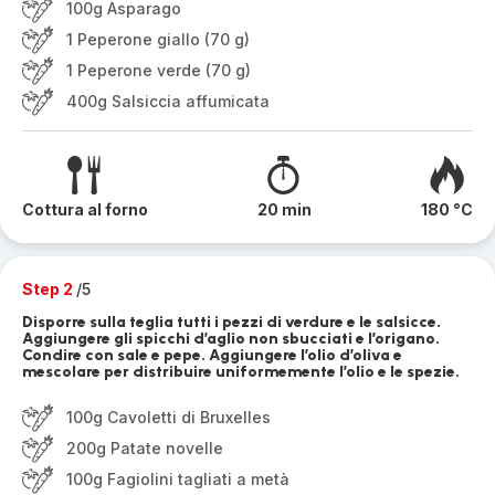
100g Asparago
1 Peperone giallo (70 g)
1 Peperone verde (70 g)
400g Salsiccia affumicata
Cottura al forno
20 min
180 °C
Step 2
/5
Disporre sulla teglia tutti i pezzi di verdure e le salsicce.
Aggiungere gli spicchi d’aglio non sbucciati e l’origano.
Condire con sale e pepe. Aggiungere l’olio d’oliva e
mescolare per distribuire uniformemente l’olio e le spezie.
100g Cavoletti di Bruxelles
200g Patate novelle
100g Fagiolini tagliati a metà