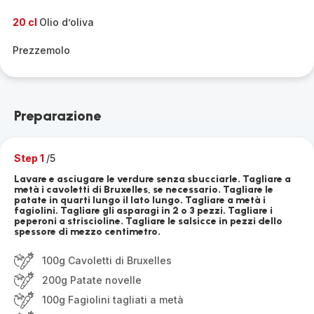
20 cl
Olio d’oliva
Prezzemolo
Preparazione
Step 1
/5
Lavare e asciugare le verdure senza sbucciarle. Tagliare a
metà i cavoletti di Bruxelles, se necessario. Tagliare le
patate in quarti lungo il lato lungo. Tagliare a metà i
fagiolini. Tagliare gli asparagi in 2 o 3 pezzi. Tagliare i
peperoni a striscioline. Tagliare le salsicce in pezzi dello
spessore di mezzo centimetro.
100g Cavoletti di Bruxelles
200g Patate novelle
100g Fagiolini tagliati a metà