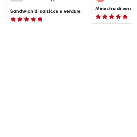
Minestra di verdur
Sandwich di salsicce e verdure
ratings.NaN
ratings.NaN