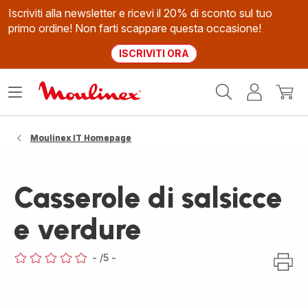
Iscriviti alla newsletter e ricevi il 20% di sconto sul tuo
primo ordine! Non farti scappare questa occasione!
ISCRIVITI ORA
Homepage
Apri
Il
Il
Moulinex
il
mio
mio
menù
account
carrel
Moulinex IT Homepage
Casserole di salsicce
e verdure
-
/5
-
ratings.0