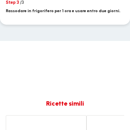
Step 3
/3
Rassodare in frigorifero per 1 ora e usare entro due giorni.
Ricette simili
Involtini
One-
con
pot
salsa
pasta