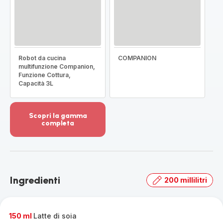
Robot da cucina
COMPANION
multifunzione Companion,
Funzione Cottura,
Capacità 3L
Scopri la gamma
completa
Visualizza
più
dettagli
-
Scopri
Ingredienti
200 millilitri
la
gamma
completa
-
150 ml
Latte di soia