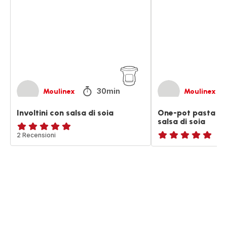
di
con
soia
funghi
e
salsa
di
soia
30min
Moulinex
Moulinex
Involtini con salsa di soia
One-pot pasta co
salsa di soia
Recensione
2 Recensioni
ratings.NaN
di
cinque
stelle
(media)