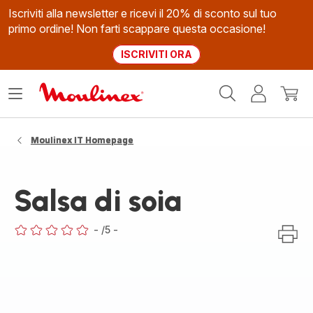
Iscriviti alla newsletter e ricevi il 20% di sconto sul tuo
primo ordine! Non farti scappare questa occasione!
ISCRIVITI ORA
Homepage
Apri
Il
Il
Moulinex
il
mio
mio
menù
account
carrel
Moulinex IT Homepage
Salsa di soia
-
/5
-
ratings.0