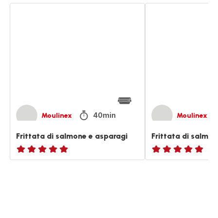
Frittata
Frittata
di
di
salmone
salmone
e
e
asparagi
asparagi
40min
Moulinex
Moulinex
Frittata di salmone e asparagi
Frittata di salmo
ratings.NaN
ratings.NaN