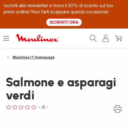
Iscriviti alla newsletter e ricevi il 20% di sconto sul tuo
primo ordine! Non farti scappare questa occasione!
ISCRIVITI ORA
Homepage
Apri
Il
Il
Moulinex
il
mio
mio
menù
account
carrel
Moulinex IT Homepage
Salmone e asparagi
verdi
-
/5
-
ratings.0