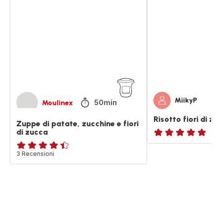
di
fiori
patate,
di
zucchine
zucca
e
e
fiori
speck
di
zucca
MiikyP
50min
Moulinex
Risotto fiori di z
Zuppe di patate, zucchine e fiori
di zucca
ratings.NaN
ratings.4.4
3 Recensioni