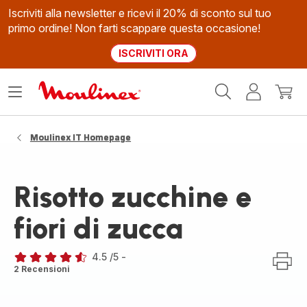
Iscriviti alla newsletter e ricevi il 20% di sconto sul tuo
primo ordine! Non farti scappare questa occasione!
ISCRIVITI ORA
Homepage
Apri
Il
Il
Moulinex
il
mio
mio
menù
account
carrel
Moulinex IT Homepage
Risotto zucchine e
fiori di zucca
4.5
/5
-
ratings.4.5
2 Recensioni