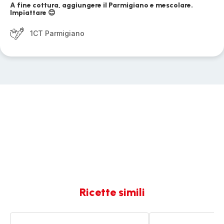
A fine cottura, aggiungere il Parmigiano e mescolare.
Impiattare 😊
1CT Parmigiano
Ricette simili
Zuppe
Risotto