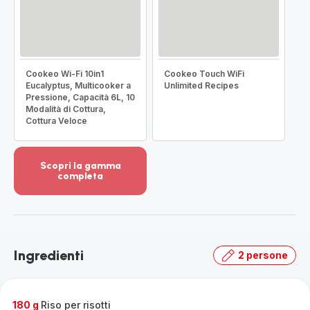
Cookeo Wi-Fi 10in1
Cookeo Touch WiFi
Eucalyptus, Multicooker a
Unlimited Recipes
Pressione, Capacità 6L, 10
Modalità di Cottura,
Cottura Veloce
Scopri la gamma
completa
Visualizza
più
dettagli
-
Scopri
Ingredienti
2 persone
la
gamma
completa
-
180 g
Riso per risotti