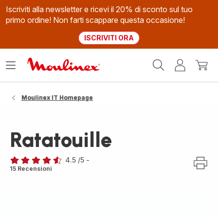
Iscriviti alla newsletter e ricevi il 20% di sconto sul tuo
primo ordine! Non farti scappare questa occasione!
ISCRIVITI ORA
Homepage
Apri
Il
Il
Moulinex
il
mio
mio
menù
account
carrel
Moulinex IT Homepage
Ratatouille
4.5
/5
-
ratings.4.5
15 Recensioni