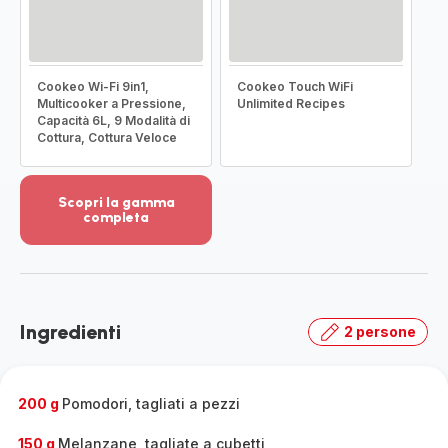
Cookeo Wi-Fi 9in1,
Cookeo Touch WiFi
Multicooker a Pressione,
Unlimited Recipes
Capacità 6L, 9 Modalità di
Cottura, Cottura Veloce
Scopri la gamma
completa
Visualizza
più
dettagli
-
Scopri
Ingredienti
2 persone
la
gamma
completa
-
200 g
Pomodori, tagliati a pezzi
150 g
Melanzane, tagliate a cubetti