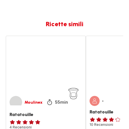
Ricette simili
Ratatouille
Ratatouille
-
55min
Moulinex
Ratatouille
Ratatouille
ratings.4.2
10 Recensioni
Recensione
4 Recensioni