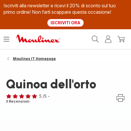
Iscriviti alla newsletter e ricevi il 20% di sconto sul tuo
primo ordine! Non farti scappare questa occasione!
ISCRIVITI ORA
Homepage
Apri
Il
Il
Moulinex
il
mio
mio
menù
account
carrel
Moulinex IT Homepage
Quinoa dell'orto
5
/5
-
Recensione
3 Recensioni
di
cinque
stelle
(media)