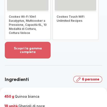
Cookeo Wi-Fi 10in1
Cookeo Touch WiFi
Eucalyptus, Multicooker a
Unlimited Recipes
Pressione, Capacità 6L, 10
Modalità di Cottura,
Cottura Veloce
Scopri la gamma
completa
Visualizza
più
dettagli
-
Scopri
Ingredienti
6 persone
la
gamma
completa
-
450 g
Quinoa bianca
18 unità
Gherigli di noce