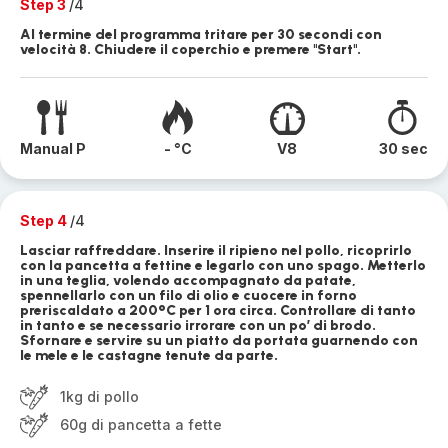
Step 3
/4
Al termine del programma tritare per 30 secondi con
velocità 8. Chiudere il coperchio e premere "Start".
Manual P
- °C
V8
30 sec
Step 4
/4
Lasciar raffreddare. Inserire il ripieno nel pollo, ricoprirlo
con la pancetta a fettine e legarlo con uno spago. Metterlo
in una teglia, volendo accompagnato da patate,
spennellarlo con un filo di olio e cuocere in forno
preriscaldato a 200°C per 1 ora circa. Controllare di tanto
in tanto e se necessario irrorare con un po’ di brodo.
Sfornare e servire su un piatto da portata guarnendo con
le mele e le castagne tenute da parte.
1kg di pollo
60g di pancetta a fette