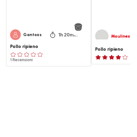
1h 20min
Gantoxs
Moulinex
Pollo ripieno
Pollo ripieno
ratings.0
1 Recensioni
Recensione
di
quattro
stelle
(media)