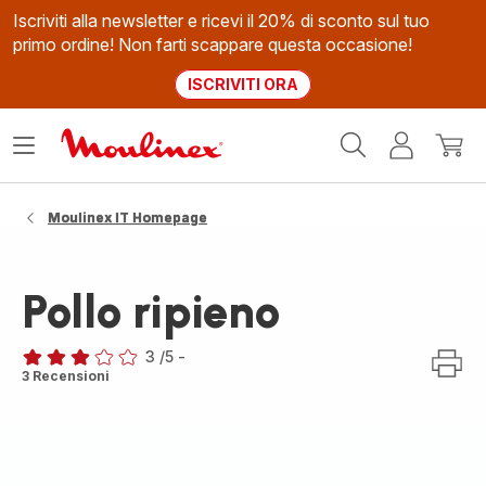
Iscriviti alla newsletter e ricevi il 20% di sconto sul tuo
primo ordine! Non farti scappare questa occasione!
ISCRIVITI ORA
Homepage
Apri
Il
Il
Moulinex
il
mio
mio
menù
account
carrel
Moulinex IT Homepage
Pollo ripieno
3
/5
-
Recensione
3 Recensioni
di
tre
stelle
(media)