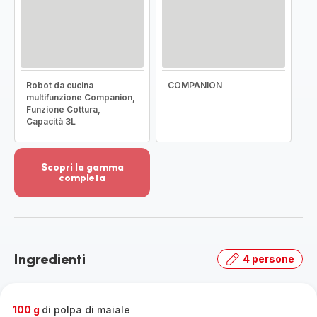
Robot da cucina
COMPANION
multifunzione Companion,
Funzione Cottura,
Capacità 3L
Scopri la gamma
completa
Visualizza
più
dettagli
-
Scopri
Ingredienti
4 persone
la
gamma
completa
-
100 g
di polpa di maiale