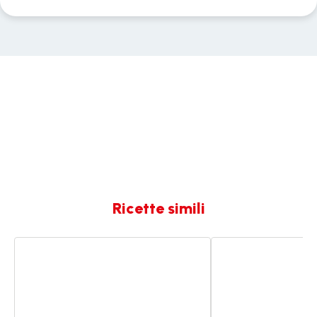
Ricette simili
Pollo
Pollo
ripieno
ripieno