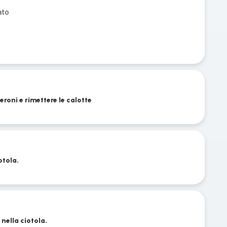
ato
peroni e rimettere le calotte
otola.
nella ciotola.