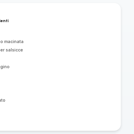
ienti
zo macinata
er salsicce
egino
ato