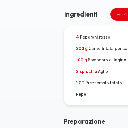
Ingredienti
4
Rimu
un
pers
4
Peperoni rosso
200 g
Carne tritata per sa
100 g
Pomodoro ciliegino
2 spicchio
Aglio
1 CT
Prezzemolo tritato
Pepe
Preparazione