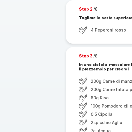
Step 2
/8
Tagliare la parte superiore
4 Peperoni rosso
Step 3
/8
In una ciotola, mescolare le 
il prezzemolo per creare il 
200g Carne di man
200g Carne tritata p
80g Riso
100g Pomodoro cili
0.5 Cipolla
2spicchio Aglio
7cl Acqua