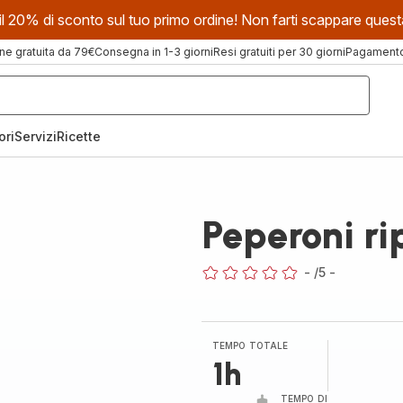
evi il 20% di sconto sul tuo primo ordine! Non farti scappare que
ne gratuita da 79€
Consegna in 1-3 giorni
Resi gratuiti per 30 giorni
Pagamento 
ori
Servizi
Ricette
Peperoni ri
-
/5
-
ratings.0
TEMPO TOTALE
1h
TEMPO DI