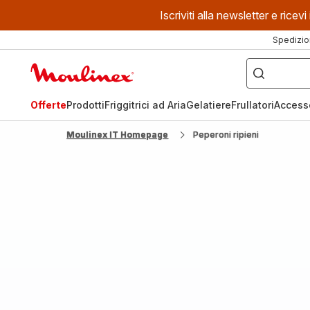
Iscriviti alla newsletter e ric
Spedizio
Cosa
stai
Homepage
cercando?
Moulinex
Offerte
Prodotti
Friggitrici ad Aria
Gelatiere
Frullatori
Access
Moulinex IT Homepage
Peperoni ripieni