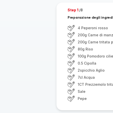
Step 1
/8
Preparazione degli ingred
4 Peperoni rosso
200g Carne di man
200g Carne tritata p
80g Riso
100g Pomodoro cili
0.5 Cipolla
2spicchio Aglio
7cl Acqua
1CT Prezzemolo trit
Sale
Pepe