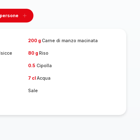
 persone
ovi
Aggiungi
un
one
persone
200 g
Carne di manzo macinata
lsicce
80 g
Riso
0.5
Cipolla
7 cl
Acqua
Sale