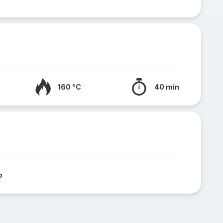
160 °C
40 min
o