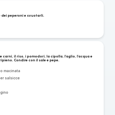
 dei peperoni e svuotarli.
carni, il riso, i pomodori, la cipolla, l'aglio, l'acqua e
ripieno. Condire con il sale e pepe.
zo macinata
er salsicce
egino