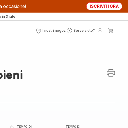
sta occasione!
ISCRIVITI ORA
in 3 rate
I nostri negozi
Serve aiuto?
I
Serve
Il
Il
nostri
aiuto?
mio
mio
negozi
account
carrell
pieni
TEMPO DI
TEMPO DI