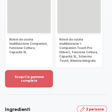
Robot da cucina
Robot da cucina
multifunzione Companion,
multifunzione i-
Funzione Cottura,
Companion Touch Pro
Capacità 3L
(Silver), Funzione Cottura,
Capacità 3L, Schermo
Touch, Bilancia Integrata
Scopri la gamma
completa
Visualizza
più
dettagli
-
Scopri
Ingredienti
2 persone
la