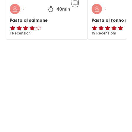
40min
-
-
Pasta al salmone
Pasta al tonno ri
Recensione
1 Recensioni
ratings.4.8
19 Recensioni
di
quattro
stelle
(media)