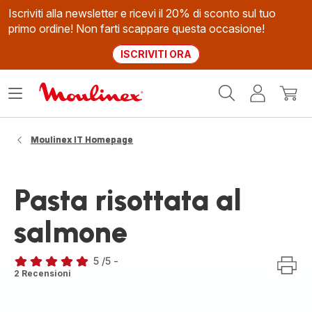
Iscriviti alla newsletter e ricevi il 20% di sconto sul tuo
primo ordine! Non farti scappare questa occasione!
ISCRIVITI ORA
Homepage
Apri
Il
Il
Moulinex
il
mio
mio
menù
account
carrel
Moulinex IT Homepage
Pasta risottata al
salmone
5
/5
-
Recensione
2 Recensioni
di
cinque