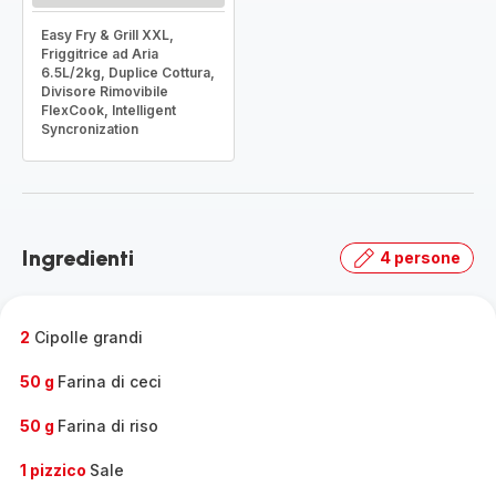
Easy Fry & Grill XXL,
Friggitrice ad Aria
6.5L/2kg, Duplice Cottura,
Divisore Rimovibile
FlexCook, Intelligent
Syncronization
Ingredienti
4 persone
2
Cipolle grandi
50 g
Farina di ceci
50 g
Farina di riso
1 pizzico
Sale