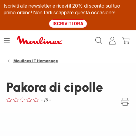
Iscriviti alla newsletter e ricevi il 20% di sconto sul tuo
primo ordine! Non farti scappare questa occasione!
ISCRIVITI ORA
Homepage
Apri
Il
Il
Moulinex
il
mio
mio
menù
account
carrel
Moulinex IT Homepage
Pakora di cipolle
-
/5
-
ratings.0