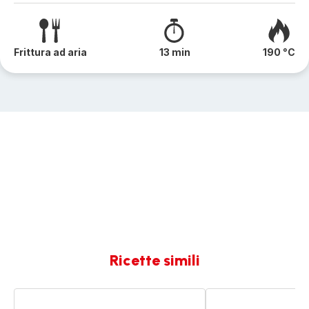
Frittura ad aria
13 min
190 °C
Ricette simili
Vellutata
Zuppa
di
di