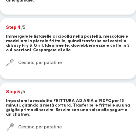
amalgamare.
Step 4
/5
Immergere le listarelle di cipolla nella pastella, mescolare e
modellare in piccole frittelle, quindi trasferire nel cestello
di Easy Fry & Grill. Idealmente, dovrebbero essere cotte in 3
o 4 porzioni. Cospargere di olio.
Cestino per patatine
Step 5
/5
Impostare la modalità FRITTURA AD ARIA a 190°C per 13
minuti, girando a metà cottura. Trasferire le frittelle su una
griglia prima di servire. Servire con una salsa allo yogurt o
un chutney.
Cestino per patatine