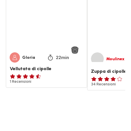
cipolle
cipolle
22min
Gloria
Moulinex
Vellutata di cipolle
Zuppa di cipolle
ratings.4.5
1 Recensioni
ratings.3.8
34 Recensioni