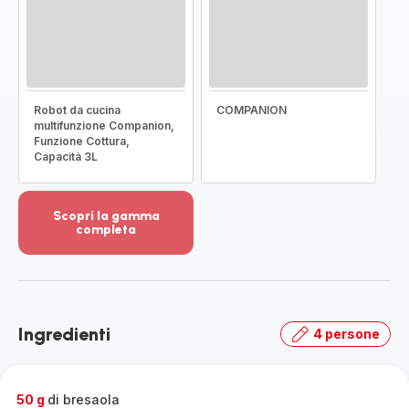
Robot da cucina
COMPANION
multifunzione Companion,
Funzione Cottura,
Capacità 3L
Scopri la gamma
completa
Visualizza
più
dettagli
-
Scopri
Ingredienti
4 persone
la
gamma
completa
-
50 g
di bresaola