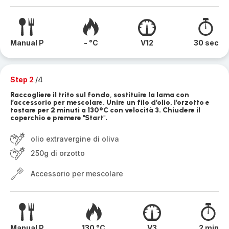
Manual P
- °C
V12
30 sec
Step 2
/4
Raccogliere il trito sul fondo, sostituire la lama con
l’accessorio per mescolare. Unire un filo d’olio, l’orzotto e
tostare per 2 minuti a 130°C con velocità 3. Chiudere il
coperchio e premere "Start".
olio extravergine di oliva
250g di orzotto
Accessorio per mescolare
Manual P
130 °C
V3
2 min