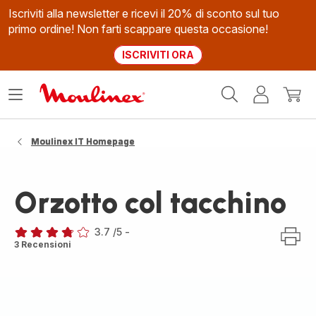
Iscriviti alla newsletter e ricevi il 20% di sconto sul tuo
primo ordine! Non farti scappare questa occasione!
ISCRIVITI ORA
Homepage
Apri
Il
Il
Moulinex
il
mio
mio
menù
account
carrel
Moulinex IT Homepage
Orzotto col tacchino
3.7
/5
-
ratings.3.7
3 Recensioni