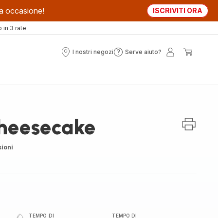
sta occasione!
ISCRIVITI ORA
in 3 rate
I nostri negozi
Serve aiuto?
I
Serve
Il
Il
nostri
aiuto?
mio
mio
negozi
account
carrell
heesecake
ioni
TEMPO DI
TEMPO DI