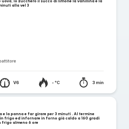
e uova, lo zucchero il succo di limone la vanillina e la
inuti alla vel 3
attitore
V6
- °C
3 min
 e la panna e far girare per 3 minuti . Al termine
in frigo ed infornare in forno già caldo a 160 gradi
in frigo almeno 6 ore