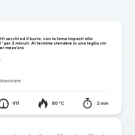
tti secchi ed il burro, con la lama impasti alla
 ‘ per 2 minuti. Al termine stendere in una teglia cm
per mezz’ora
i
/macinare
V11
80 °C
2 min