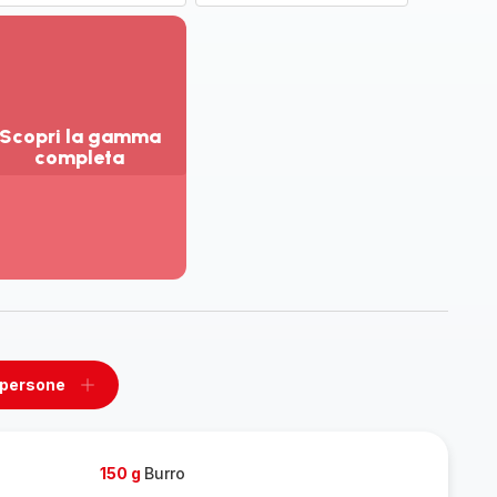
Scopri la gamma
completa
sualizza
ù
ttagli
opri
amma
mpleta
 persone
ovi
Aggiungi
un
one
persone
150 g
Burro