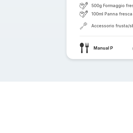
500g Formaggio fres
100ml Panna fresca
Accessorio frusta/sb
Manual P