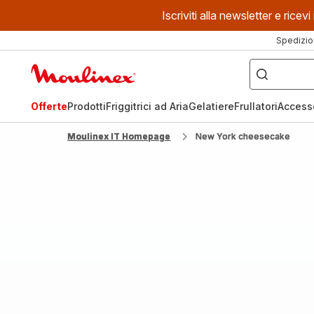
Iscriviti alla newsletter e ric
Spedizio
Cosa
stai
Homepage
cercando?
Moulinex
Offerte
Prodotti
Friggitrici ad Aria
Gelatiere
Frullatori
Access
Moulinex IT Homepage
New York cheesecake