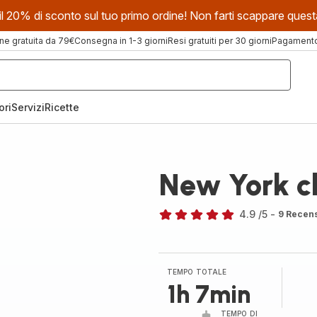
evi il 20% di sconto sul tuo primo ordine! Non farti scappare que
ne gratuita da 79€
Consegna in 1-3 giorni
Resi gratuiti per 30 giorni
Pagamento 
ori
Servizi
Ricette
New York c
4.9
/5
-
9 Recens
ratings.4.9
TEMPO TOTALE
1h 7min
TEMPO DI