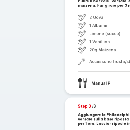
Pulire il boccale. Versare l
maizena. Far girare per 3 m
2 Uova
1 Albume
Limone (succo)
1 Vanillina
20g Maizena
Accessorio frusta/sb
Manual P
Step 3
/3
Aggiungere la Philadelphia
versare sulla base riposta 
per 1 ora. Lasciar riposte 