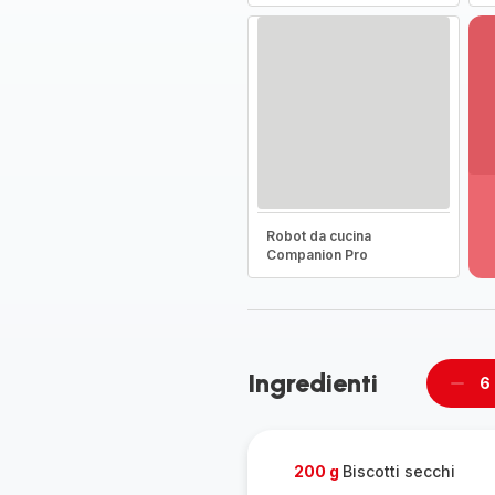
Vi
pi
de
Robot da cucina
-
Companion Pro
Sc
la
g
co
-
Ingredienti
6
Rimu
un
pers
200 g
Biscotti secchi