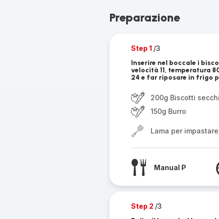
Preparazione
Step 1
/3
Inserire nel boccale i bisco
velocità 11, temperatura 80
24 e far riposare in frigo 
200g Biscotti secch
150g Burro
Lama per impastare
Manual P
Step 2
/3