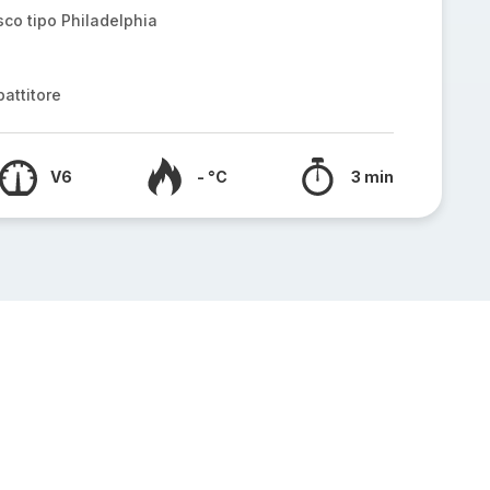
co tipo Philadelphia
attitore
V6
- °C
3 min