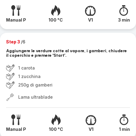
Manual P
100 °C
V1
3 min
Step 3
/6
Aggiungere le verdure cotte al vapore, i gamberi, chiudere
il coperchio e premere ‘Start’.
1 carota
1 zucchina
250g di gamberi
Lama ultrablade
Manual P
100 °C
V1
1 min