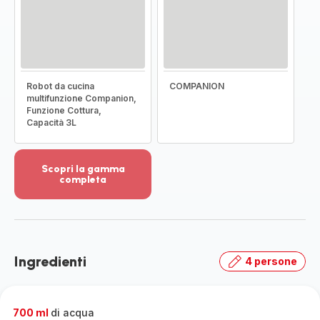
Robot da cucina
COMPANION
multifunzione Companion,
Funzione Cottura,
Capacità 3L
Scopri la gamma
completa
Visualizza
più
dettagli
-
Scopri
Ingredienti
4 persone
la
gamma
completa
-
700 ml
di acqua