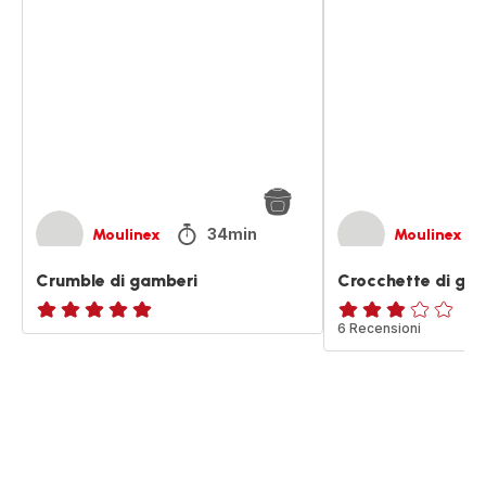
di
di
gamberi
gamberi
34min
Moulinex
Moulinex
Crumble di gamberi
Crocchette di ga
ratings.NaN
ratings.2.8
6 Recensioni