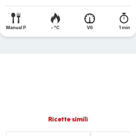
Manual P
- °C
V6
1 min
Ricette simili
Crumble
Crocchette