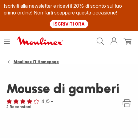
Iscriviti alla newsletter e ricevi il 20% di sconto sul tuo
primo ordine! Non farti scappare questa occasione!
ISCRIVITI ORA
Homepage
Apri
Il
Il
Moulinex
il
mio
mio
menù
account
carrel
Moulinex IT Homepage
Mousse di gamberi
4
/5
-
Recensione
2 Recensioni
di
quattro
stelle
(media)