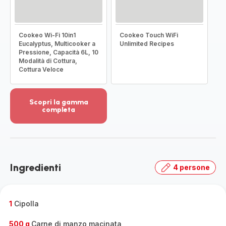
Cookeo Wi-Fi 10in1
Cookeo Touch WiFi
Eucalyptus, Multicooker a
Unlimited Recipes
Pressione, Capacità 6L, 10
Modalità di Cottura,
Cottura Veloce
Scopri la gamma
completa
Visualizza
più
dettagli
-
Scopri
Ingredienti
4 persone
la
gamma
completa
-
1
Cipolla
500 g
Carne di manzo macinata