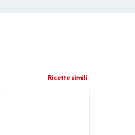
Ricette simili
Moussaka
Moussaka
express