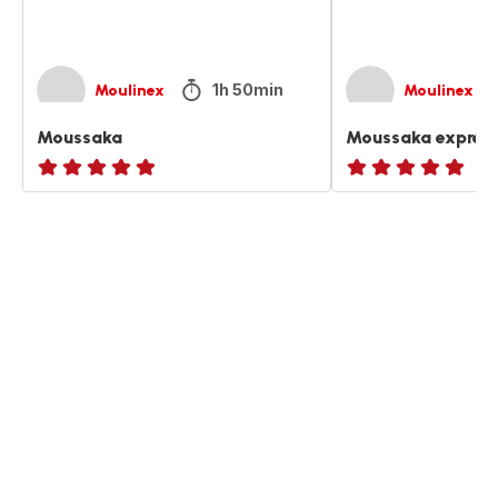
1h 50min
Moulinex
Moulinex
Moussaka
Moussaka expres
ratings.NaN
ratings.NaN