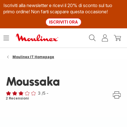
Iscriviti alla newsletter e ricevi il 20% di sconto sul tuo
primo ordine! Non farti scappare questa occasione!
ISCRIVITI ORA
Homepage
Apri
Il
Il
Moulinex
il
mio
mio
menù
account
carrel
Moulinex IT Homepage
Moussaka
3
/5
-
Recensione
2 Recensioni
di
tre
stelle
(media)