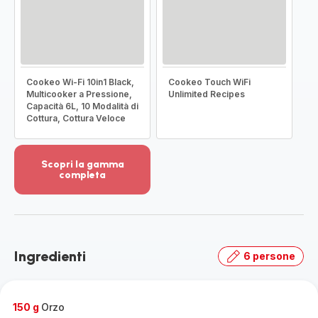
Cookeo Wi-Fi 10in1 Black,
Cookeo Touch WiFi
Multicooker a Pressione,
Unlimited Recipes
Capacità 6L, 10 Modalità di
Cottura, Cottura Veloce
Scopri la gamma
completa
Visualizza
più
dettagli
-
Scopri
Ingredienti
6 persone
la
gamma
completa
-
150 g
Orzo