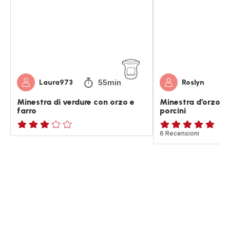
con
speck
orzo
e
e
funghi
farro
porcini
55min
Laura973
Roslyn
Minestra di verdure con orzo e
Minestra d’orzo , 
farro
porcini
Recensione
ratings.4.9
6 Recensioni
di
tre
stelle
(media)