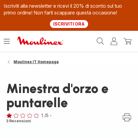
Iscriviti alla newsletter e ricevi il 20% di sconto sul tuo
primo ordine! Non farti scappare questa occasione!
ISCRIVITI ORA
Homepage
Apri
Il
Il
Moulinex
il
mio
mio
menù
account
carrel
Moulinex IT Homepage
Minestra d'orzo e
puntarelle
1
/5
-
Recensione
3 Recensioni
di
una