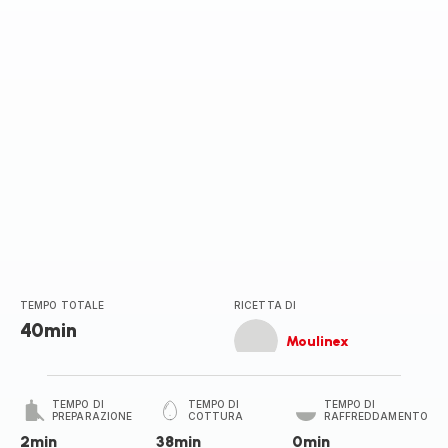
stella
(media)
TEMPO TOTALE
RICETTA DI
40min
Moulinex
TEMPO DI
TEMPO DI
TEMPO DI
PREPARAZIONE
COTTURA
RAFFREDDAMENTO
2min
38min
0min