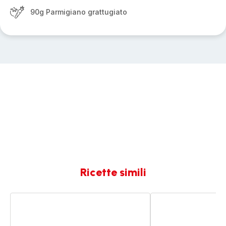
90g Parmigiano grattugiato
Ricette simili
Minestra
Minestra
di
d’orzo
verdure
,