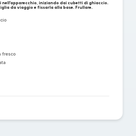
nti nell’apparecchio, iniziando dai cubetti di ghiaccio.
iglia da viaggio e fissarla alla base. Frullare.
ccio
a fresco
ata