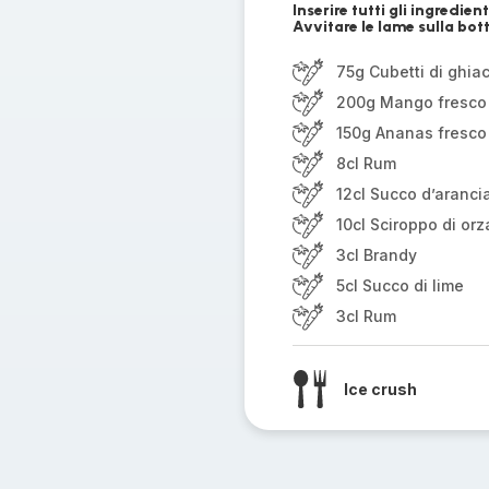
Inserire tutti gli ingredie
Avvitare le lame sulla bott
75g Cubetti di ghia
200g Mango fresco
150g Ananas fresco
8cl Rum
12cl Succo d’aranci
10cl Sciroppo di orz
3cl Brandy
5cl Succo di lime
3cl Rum
Ice crush