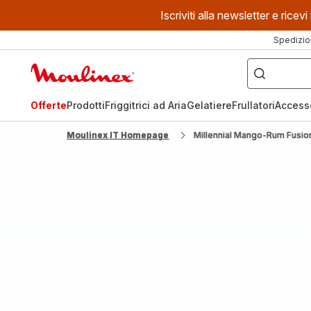
Iscriviti alla newsletter e ric
Spedizio
Cosa
stai
Homepage
cercando?
Moulinex
Offerte
Prodotti
Friggitrici ad Aria
Gelatiere
Frullatori
Access
Moulinex IT Homepage
Millennial Mango-Rum Fusio