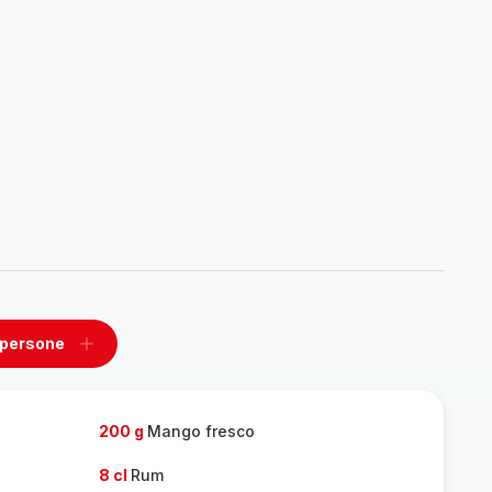
 persone
ovi
Aggiungi
un
one
persone
200 g
Mango fresco
8 cl
Rum