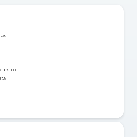
ccio
a fresco
ata