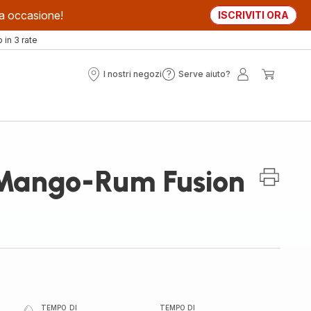
sta occasione!
ISCRIVITI ORA
in 3 rate
I nostri negozi
Serve aiuto?
I
Serve
Il
Il
nostri
aiuto?
mio
mio
negozi
account
carrell
 Mango-Rum Fusion
TEMPO DI
TEMPO DI