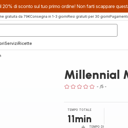
evi il 20% di sconto sul tuo primo ordine! Non farti scappare que
ne gratuita da 79€
Consegna in 1-3 giorni
Resi gratuiti per 30 giorni
Pagamento 
ori
Servizi
Ricette
n
Millennial
-
/5
-
ratings.0
TEMPO TOTALE
11min
TEMPO DI