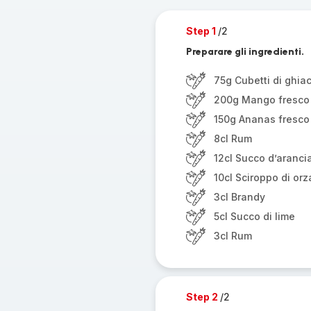
Step 1
/2
Preparare gli ingredienti.
75g Cubetti di ghia
200g Mango fresco
150g Ananas fresco
8cl Rum
12cl Succo d’aranci
10cl Sciroppo di orz
3cl Brandy
5cl Succo di lime
3cl Rum
Step 2
/2